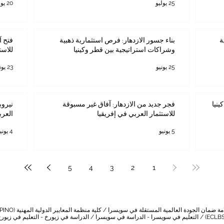
25 يوليو
20 يوليو
ة
بناء جسور الازدهار: فرص استثمارية ذهبية
فتح آ
وشراكات استراتيجية بين قطر وكينيا
للاست
25 يونيو
23 يونيو
ينيا
فجر جديد من الازدهار: آفاق غير مسبوقة
نيروب
للاستثمار العربي في إفريقيا
العرب
5 يونيو
4 يونيو
5
4
3
2
1
/
كلية منظمة المعايير الدولية المهنية (PINO)
التعليم في سويسرا - الدراسة في سويسرا
/
الدراسة في زيورخ - التعليم في زيور