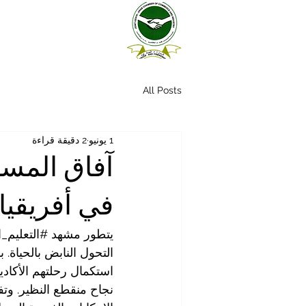
All Posts
1 يونيو
2 دقيقة قراءة
آفاق المست
في أفريقيا
يتطور مشهد 
#التعليم_ا
التحول النابض بالحياة. 
استكمال رحلتهم الأكادي
نجاح منقطع النظير. وتف