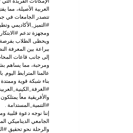
الإمكانات الفريدة التي ل
العربية الأصيلة، مما يفت
تتصدر الجامعات في جميع 
#التميز_الأكاديمي
 وتطبي
ومجهزة تدعم 
#الابتكار
ويحظى الطلاب بفرصة اس
ببراعة بين المعرفة النظ
إلى جانب قاعات المحاضر
ومرحبة، مما يساهم بشك
عالمنا المترابط اليوم. 
بناء شبكة قوية وممتدة 
#الغرفة_الكينية_العربية
والأفريقية معاً يمتلكون
#التنمية_المستدامة
 .
إننا نوجه دعوة قلبية و
الجامعي الديناميكي الم
والرحلة نحو تحقيق 
#الق