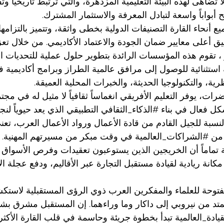
ا تضاهى لهذه البيئة التعليمية المزدهرة، والتي ترتبط تاريخياً وثقا
ح أبواباً واسعة لتبادل المعرفة والاستثمار المشترك.
أنحاء القارة التصنيفات الدولية بخطى واثقة، وتتميز بالتزامها
ق أعلى معايير ضمان الجودة والاعتماد الأكاديمي. من خلال تعزي
 ، تقوم هذه المؤسسات الرائدة بتطوير حلول عملية للتحديات العا
تثنائية للوصول إلى مرافق عالمية الطراز وبرامج أكاديمية ف
رية، والتكنولوجيا الحديثة، والخبرات المحلية العميقة.
ات، يوفر التعليم الأفريقي انغماساً ثقافياً لا مثيل له في مجت
ل فعال في بناء 
#الذكاء_الثقافي
 التطبيقي الذي يعد حيوياً لنج
بالنسبة للجيل القادم من قادة الأعمال ورواد الأعمال العرب، تعن
من 
#الشراكات_العالمية
 في وقت مبكر من مسيرتهم المهنية. 
 تماماً أن الخريجين الذين يستوعبون تعقيدات وفرص الأسواق ا
 مكانة ريادية لقيادة مستقبل التجارة عبر الأقاليم، ودفع عجلة ا
مفتوحة للعلماء والمفكرين العرب ذوي الرؤى المستقبلية لاستك
متد من نيروبي إلى داكار وما وراءهما. إن المستقبل مشرق بشك
يادة_العالمية
 تبدأ بخطوة جريئة وحاسمة في قلب القارة الأكثر 