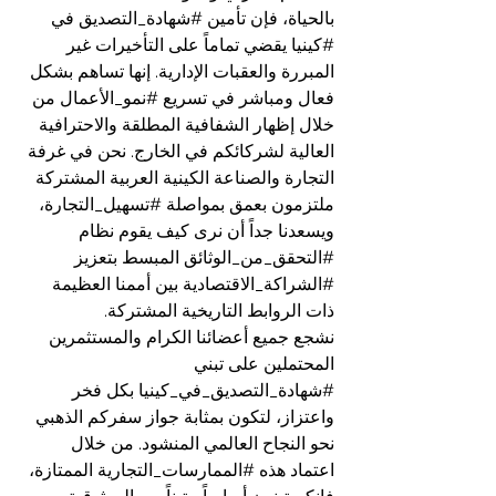
بالحياة، فإن تأمين 
#شهادة_التصديق
 في 
#كينيا
 يقضي تماماً على التأخيرات غير 
المبررة والعقبات الإدارية. إنها تساهم بشكل 
فعال ومباشر في تسريع 
#نمو_الأعمال
 من 
خلال إظهار الشفافية المطلقة والاحترافية 
العالية لشركائكم في الخارج. نحن في غرفة 
التجارة والصناعة الكينية العربية المشتركة 
ملتزمون بعمق بمواصلة 
#تسهيل_التجارة
، 
ويسعدنا جداً أن نرى كيف يقوم نظام 
#التحقق_من_الوثائق
 المبسط بتعزيز 
#الشراكة_الاقتصادية
 بين أممنا العظيمة 
ذات الروابط التاريخية المشتركة.
نشجع جميع أعضائنا الكرام والمستثمرين 
المحتملين على تبني 
#شهادة_التصديق_في_كينيا
 بكل فخر 
واعتزاز، لتكون بمثابة جواز سفركم الذهبي 
نحو النجاح العالمي المنشود. من خلال 
اعتماد هذه 
#الممارسات_التجارية
 الممتازة، 