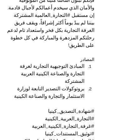
فإنكم تبنون أساساً متيناً من الموثوقية 
والأمان الذي سيخدم أعمالكم لأجيال قادمة. 
إن مستقبل 
#التجارة_العالمية
 المشتركة 
بيننا لم يبدُ يوماً أكثر إشراقاً، ويقف فريق 
الغرفة التجارية بكل فخر واستعداد تام لدعم 
رحلتكم المزدهرة والمباركة في كل خطوة 
على الطريق!
المصادر
المبادئ التوجيهية التجارية لغرفة 
التجارة والصناعة الكينية العربية 
المشتركة
بروتوكولات التصدير التابعة لوزارة 
الاستثمار والتجارة والصناعة الكينية
#شهادة_التصديق_كينيا
#التجارة_العربية_الكينية
#غرفة_التجارة_الكينية_العربية
#توثيق_المستندات_كينيا