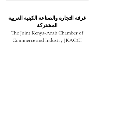
في مقاطعة توركانا
غرفة التجارة والصناعة الكينية العربية
المشتركة
The Joint Kenya-Arab Chamber of
Commerce and Industry JKACCI
استكشاف فرص الاستثمار المطلقة في مارزابيت:
بوابتك نحو النمو والازدهار
قبل 4 أيام
فتح آفاق المستقبل: فرص استثمارية هائلة وعوائد
واعدة في مقاطعة توركانا
25 يوليو
آفاق استثمارية واعدة: كينيا بوابة المستثمر العربي