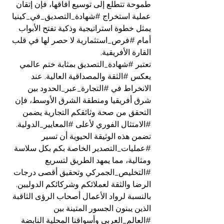
طموحة تتطلع إلى توسيع آفاقها، فإن إتقان 
عملية استخراج 
#شهادة_التصديق_في_كينيا
يمثل خطوة استراتيجية وذكية تفتح الأبواب 
أمام 
#فرص_استثمارية
 لا حصر لها في قلب 
القارة الأفريقية.
تعتبر 
#شهادة_التصديق
 بمثابة ختم عالمي 
يعكس 
#الثقة
 والمصداقية العالية. عند 
الانخراط في 
#التجارة_عبر_الحدود
 بين 
شرق أفريقيا ومنطقة الشرق الأوسط، فإن 
التحقق من صحة وثائقكم التجارية يضمن 
#الامتثال
 الفوري لأعلى 
#المعايير_الدولية
. 
تضمن هذه الوثيقة الحيوية أن تسير 
#عمليات_التصدير
 الخاصة بكم بكل سلاسة 
ومثالية، مما يمهد الطريق لتسريع 
#التخليص_الجمركي
 وتحقيق أقصى درجات 
الرضا والثقة لعملائكم وشركائكم الدوليين.
بالنسبة لرواد الأعمال أصحاب الرؤى الثاقبة 
الذين يبنون الجسور المتينة بين 
#العالم_العربي
 وأسواقنا المحلية النابضة 