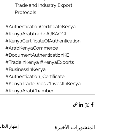
Trade and Industry Export 
Protocols
#AuthenticationCertificateKenya
#KenyaArabTrade
#JKACCI
#KenyaCertificateOfAuthentication
#ArabKenyaCommerce
#DocumentAuthenticationKE
#TradeInKenya
#KenyaExports
#BusinessInKenya
#Authentication_Certificate
#KenyaTradeDocs
#InvestInKenya
#KenyaArabChamber
إظهار الكل
المنشورات الأخيرة