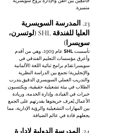
جامعِين بين الفن والإدارة بروح سويسرية 
متميزة.
23. المدرسة السويسرية 
العليا للفندقة SHL (لوتسرن، 
سويسرا)
تأسست 
SHL
 عام 1909، وهي من أقدم 
وأعرق مؤسسات التعليم الفندقي في 
سويسرا.تقدّم برامج ثنائية اللغة (الألمانية 
والإنجليزية) تجمع بين الدراسة النظرية 
والتدريب العملي السويسري الدقيق.يتدرب 
الطلاب في بيئة تشغيلية حقيقية، ويكتسبون 
خبرات في القيادة، وإدارة الخدمة، وريادة 
الأعمال.يُعرف خريجوها بقدرتهم على الجمع 
بين المهارات التشغيلية والرؤية الإدارية، مما 
يجعلهم قادة في عالم الضيافة.
24. المدرسة الدولية لإدارة 