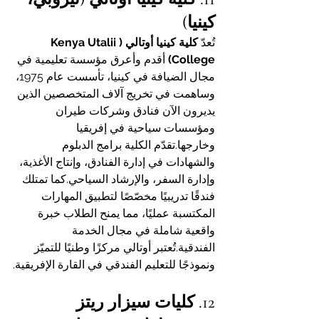
كينيا)
تُعدّ 
كلية كينيا أوتالي (Kenya Utalii 
College)
 أقدم وأعرق مؤسسة تعليمية في 
مجال الضيافة في كينيا، تأسست عام 1975، 
وساهمت في تخريج آلاف المتخصصين الذين 
يديرون الآن فنادق وشركات طيران 
ومؤسسات سياحية في إفريقيا 
وخارجها.تقدّم الكلية برامج الدبلوم 
والشهادات في إدارة الفنادق، وإنتاج الأغذية، 
وإدارة السفر، والإرشاد السياحي.كما تمتلك 
فندقًا تدريبيًا مخصّصًا لتطبيق المهارات 
المكتسبة عمليًا، مما يمنح الطلاب خبرة 
واقعية شاملة في مجال الخدمة 
الفندقية.تُعتبر أوتالي مركزًا وطنيًا للتميّز 
ونموذجًا للتعليم الفندقي في القارة الإفريقية.
12. كليات سيزار ريتز 