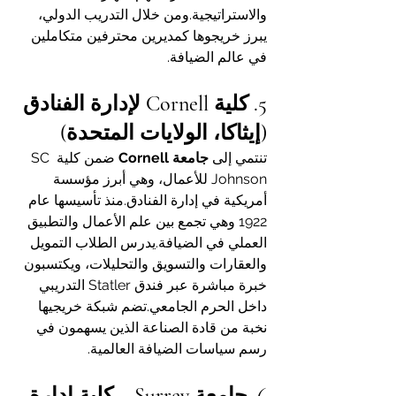
والاستراتيجية.ومن خلال التدريب الدولي، 
يبرز خريجوها كمديرين محترفين متكاملين 
في عالم الضيافة.
5. كلية Cornell لإدارة الفنادق 
(إيثاكا، الولايات المتحدة)
تنتمي إلى 
جامعة Cornell
 ضمن كلية SC 
Johnson للأعمال، وهي أبرز مؤسسة 
أمريكية في إدارة الفنادق.منذ تأسيسها عام 
1922 وهي تجمع بين علم الأعمال والتطبيق 
العملي في الضيافة.يدرس الطلاب التمويل 
والعقارات والتسويق والتحليلات، ويكتسبون 
خبرة مباشرة عبر فندق Statler التدريبي 
داخل الحرم الجامعي.تضم شبكة خريجيها 
نخبة من قادة الصناعة الذين يسهمون في 
رسم سياسات الضيافة العالمية.
6. جامعة Surrey – كلية إدارة 