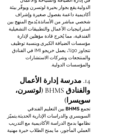
في إدارة الضيافة والسياحة والأعمال 
الدولية.يقع بجوار بحيرة لوتسرن ويوفّر بيئة 
أكاديمية داعمة بفصول صغيرة وإشراف 
شخصي مباشر من الأساتذة.يُدمج المنهج بين 
استراتيجيات الأعمال والتطبيقات التشغيلية 
الفندقية، مما يُخرج قادة مؤهلين لإدارة 
مؤسسات الضيافة الكبرى.وبنسبة توظيف 
تتجاوز 90%، يعمل خريجو IMI في الفنادق 
والمنتجعات وشركات الاستشارات 
والمؤسسات الدولية.
14. مدرسة إدارة الأعمال 
والفنادق BHMS (لوتسرن، 
سويسرا)
تجمع 
BHMS
 بين التعليم الفندقي 
السويسري والدراسات الإدارية الحديثة.يتميّز 
نظامها بدمج الدراسة الأكاديمية مع التدريب 
العملي المأجور، ما يمنح الطلاب خبرة مهنية 