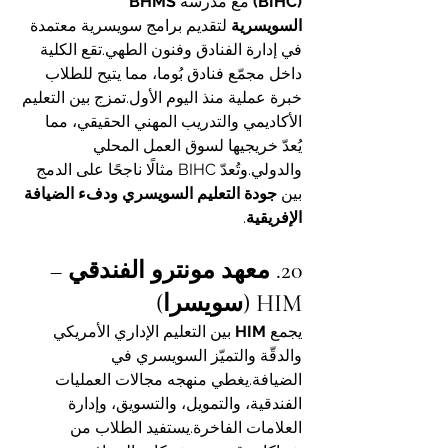
(BIHC)
 مع مدرسة 
BHMS 
السويسرية
 لتقديم برامج سويسرية معتمدة 
في إدارة الفنادق وفنون الطهي.تقع الكلية 
داخل مجمّع فنادق بُوما، مما يتيح للطلاب 
خبرة عملية منذ اليوم الأول.تمزج بين التعليم 
الأكاديمي والتدريب المهني الحقيقي، مما 
يُعدّ خريجيها لسوق العمل المحلي 
والدولي.وتُعدّ BIHC مثالًا ناجحًا على الدمج 
بين 
جودة التعليم السويسري ودفء الضيافة 
الإفريقية
.
20. معهد مونترو الفندقي – 
HIM (سويسرا)
يجمع 
HIM
 بين التعليم الإداري الأمريكي 
والدقّة والتميّز السويسري في 
الضيافة.يغطي منهجه مجالات العمليات 
الفندقية، والتمويل، والتسويق، وإدارة 
العلامات الفاخرة.يستفيد الطلاب من 