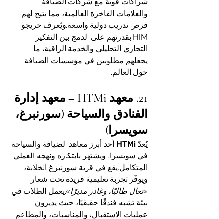
شراكات قوية مع شركات الضيافة 
والعلامات الفاخرة العالمية، مما يتيح لهم 
فرص تدريب دولية واسعة.ويُعرف خريجو 
HIM بقدرتهم على الدمج بين التفكير 
التجاري التحليلي والخدمة الراقية، ما 
يجعلهم مطلوبين في مؤسسات الضيافة 
حول العالم.
21. معهد HTMi – معهد إدارة 
الفنادق والسياحة (سورنبرغ، 
سويسرا)
يُعدّ 
HTMi
 أحد أبرز معاهد الضيافة والسياحة 
في سويسرا، ويشتهر بابتكاره ونهجه العملي 
المتكامل.يقع في قرية سورنبرغ الخلابة، 
ويوفّر تجربة تعليمية فريدة تحت شعار 
«تعال طالبًا، وغادر مديرًا»
.يعمل الطلاب في 
بيئة تشبه فندقًا حقيقيًا، حيث يديرون 
عمليات الاستقبال، والمناسبات، والمطاعم 