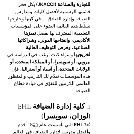
للتجارة والصناعة (JKACCI)
 بكل فخر 
قائمتها الرسمية لأفضل كليات ومدارس 
الضيافة وإدارة الفنادق — في 
كينيا
 وخارجها.
تسلّط هذه القائمة الضوء على المؤسسات 
التعليمية المعترف بها بفضل 
تميزها 
الأكاديمي، وانفتاحها الدولي، وشراكاتها 
الصناعية، وفرص التوظيف العالية 
لخريجيها
.وسواء كنتَ ترغب في الدراسة في 
نيروبي، أو سويسرا، أو المملكة المتحدة، أو 
الولايات المتحدة، أو آسيا، أو أستراليا
، فإن 
هذه المؤسسات تقدّم لك التدريب والمنظور 
العالمي اللازمين للتفوّق في قيادة قطاع 
الضيافة.
1. كلية إدارة الضيافة EHL 
(لوزان، سويسرا)
تُعدّ 
EHL
 التي تأسست عام 1893 أقدم 
وأفضل مدرسة لإدارة الضيافة في العالم. 