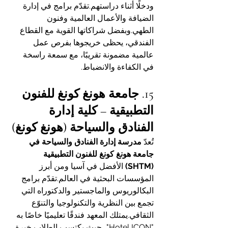
ودخلًا أثناء دراستهم.تقدّم برامج في إدارة 
الضيافة والأعمال العالمية وفنون 
الطهي.وبفضل شراكاتها القوية مع القطاع 
الفندقي، يحظى خريجوها بفرص عمل 
عالمية مضمونة تقريبًا، مع سمعة راسخة 
في الكفاءة والانضباط.
15. جامعة هونغ كونغ للفنون 
التطبيقية – كلية إدارة 
الفنادق والسياحة (هونغ كونغ)
تُعدّ 
مدرسة إدارة الفنادق والسياحة في 
جامعة هونغ كونغ للفنون التطبيقية 
(SHTM)
 الأفضل في آسيا ومن أبرز 
المؤسسات البحثية في العالم.تقدّم برامج 
البكالوريوس والماجستير والدكتوراه التي 
تجمع بين النظرية والتكنولوجيا والتنوّع 
الثقافي.يمتلك المعهد فندقًا تعليميًا خاصًا به 
"Hotel ICON"، حيث يكتسب الطلاب خبرة 