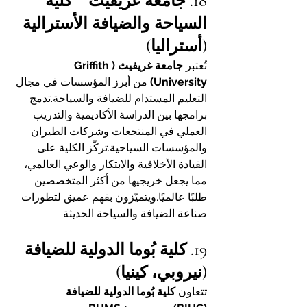
18. جامعة غريفيث – كلية 
السياحة والضيافة الأسترالية 
(أستراليا)
تُعتبر 
جامعة غريفيث (Griffith 
University)
 من أبرز المؤسسات في مجال 
التعليم المستدام للضيافة والسياحة.تدمج 
برامجها بين الدراسة الأكاديمية والتدريب 
العملي في المنتجعات وشركات الطيران 
والمؤسسات السياحية.تركّز الكلية على 
القيادة الأخلاقية والابتكار والوعي العالمي، 
مما يجعل خريجيها من أكثر المتخصصين 
طلبًا عالميًا.ويتميّزون بفهم عميق لتطورات 
صناعة الضيافة والسياحة الحديثة.
19. كلية بُوما الدولية للضيافة 
(نيروبي، كينيا)
تتعاون 
كلية بُوما الدولية للضيافة 