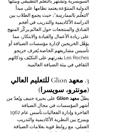
السويسرية وتشتهر بالتعلّم التطبيقي وبيئتها 
الدولية المتنوّعة.يعتمد نظامها على مبدأ 
"التعلّم بالممارسة"
، حيث يجمع الطلاب بين 
الدراسة الأكاديمية والتدريب في أفخم 
الفنادق والمنتجعات حول العالم.يركّز المنهج 
على ريادة الأعمال والقيادة والابتكار، مما 
يؤهّل الخريجين لإدارة مؤسسات الضيافة أو 
تأسيس مشاريعهم الخاصة.يُعرف خريجو 
Les Roches بقدرتهم على التكيّف وذكائهم 
الثقافي في بيئة الضيافة العالمية.
3. معهد Glion للتعليم العالي 
(مونترو، سويسرا)
يطلّ 
معهد Glion
 على بحيرة جنيف ويُعدّ من 
أشهر المؤسسات في مجال الضيافة 
الفاخرة وإدارة الفعاليات.تأسس عام 1962 
ويمزج بين النظرية الأكاديمية والتدريب 
العملي، مع روابط قوية بعلامات الضيافة 