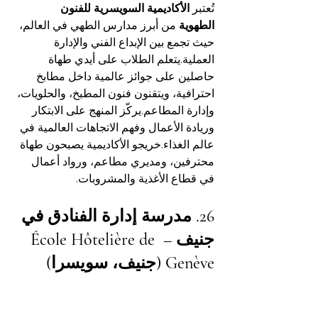
تُعتبر 
الأكاديمية السويسرية للفنون 
الطهوية
 من أبرز مدارس الطهي في العالم، 
حيث تجمع بين الإبداع الفني والإدارة 
العملية.يتعلم الطلاب على أيدي طهاة 
حاصلين على جوائز عالمية داخل مطابخ 
احترافية، ويتقنون فنون المطبخ، والحلويات، 
وإدارة المطاعم.يركّز المنهج على الابتكار 
وريادة الأعمال وفهم الاتجاهات العالمية في 
عالم الغذاء.خريجو الأكاديمية يصبحون طهاة 
محترفين، ومديري مطاعم، ورواد أعمال 
في قطاع الأغذية والمشروبات.
26. مدرسة إدارة الفنادق في 
جنيف – École Hôtelière de 
Genève (جنيف، سويسرا)
تنتمي هذه المؤسسة العامة العريقة إلى 
رابطة الفنادق السويسرية
، وتمثل رمزًا 
للجودة السويسرية في التعليم الفندقي.تقدّم 