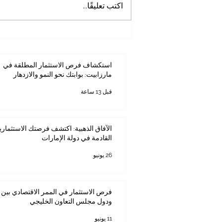
اكتب تعليقًا...
استكشاف فرص الاستثمار
المطلقة في مارزابيت: بوابتك نحو
النمو والازدهار
استكشاف فرص الاستثمار المطلقة في
مارزابيت: بوابتك نحو النمو والازدهار
قبل 13 ساعة
الآفاق الذهبية: اكتشف فرصتك الاستثماري
القادمة في دولة الإمارات
26 يونيو
فرص الاستثمار في الممر الاقتصادي بين ك
ودول مجلس التعاون الخليجي
11 يونيو