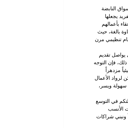
سواق النابضة 
ريد يجعلها 
اء بأعمالهم 
وة بالغة، حيث 
ظام تنظيمي مرن 
 يواصل تقديم 
ذلك، فإن التوجه 
ياً مزدهراً 
ن لرواد الأعمال 
سهولة ويسر، 
لتكم في التوسع 
قت الأنسب 
ً ونبني شراكات 