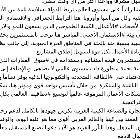
قبل مشرقاً وواعداً أكثر من أي وقت مضى.
يا
 رائداً على مستوى العالم، تربط الدولة بسلاسة تامة بين الأ
يقية وكل من آسيا وأوروبا. هذا الترابط الجغرافي والاقتصادي الف
ة لأصحاب 
#الأعمال_الكينية
 الطموحين الذين يسعون للنمو والارتق
 بيئة 
#الاستثمار_الأجنبي_المباشر
 هنا ترحب بالمستثمرين بحفا
جنبية بنسبة مئة بالمئة في المناطق الحرة الحيوية، إلى جانب ن
يادة الأعمال بكل قوة لتسهيل إطلاق المشاريع.
مستثمرون قيمة استثنائية ومستدامة في 
#سوق_العقارات
 الذي
بنية تحتية متطورة ذات مستوى عالمي لا يضاهى. وبالإضافة إلى 
اعتماد على 
#الطاقة_المتجددة
 والتكنولوجيا الذكية يوفر نظاماً بيئ
ت الناشئة والمبتكرة. من خلال تأسيس تواجد قوي ومؤثر هنا، يمك
بكات الأعمال المرموقة عالمياً لتوسيع 
#نطاقهم_العالمي
 بكل 
راتيجية.
جارة والصناعة الكينية العربية تكرس جهودها بالكامل لدعم رح
لممتد بين كينيا والعالم العربي أقوى مما هو عليه اليوم، والو
ن المذهل وهذا التآزر الفريد هو الآن. دعونا نصنع المستقبل معا
يال قادمة.