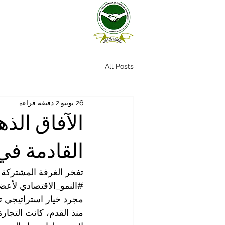
All Posts
26 يونيو
2 دقيقة قراءة
الآفاق الذ
القادمة في
تفخر الغرفة المشتركة ل
#النمو_الاقتصادي
 لأعض
مجرد خيار استراتيجي تق
منذ القدم، كانت التجارة