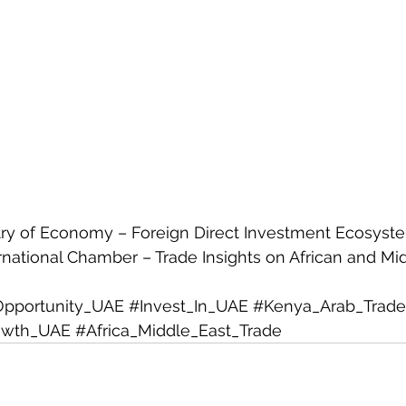
try of Economy – Foreign Direct Investment Ecosys
rnational Chamber – Trade Insights on African and Mi
Opportunity_UAE
#Invest_In_UAE
#Kenya_Arab_Trade
owth_UAE
#Africa_Middle_East_Trade