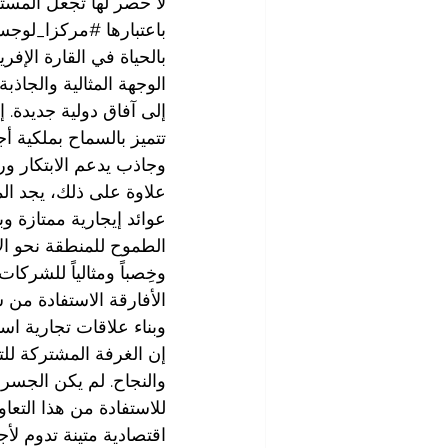
لا حصر لها تجعل المست
باعتبارها 
#مركزا_لوجست
بالحياة في القارة الإفر
الوجهة المثالية والجاذب
إلى آفاق دولية جديدة. إن
تتميز بالسماح بملكية أ
وجاذب يدعم الابتكار ور
علاوة على ذلك، يجد ال
عوائد إيجارية ممتازة و
الطموح للمنطقة نحو ال
وخِصباً ومثالياً للشركا
الأفارقة الاستفادة من ش
وبناء علاقات تجارية است
إن الغرفة المشتركة للت
والنجاح. لم يكن الجسر ا
للاستفادة من هذا التعاو
اقتصادية متينة تدوم لأج