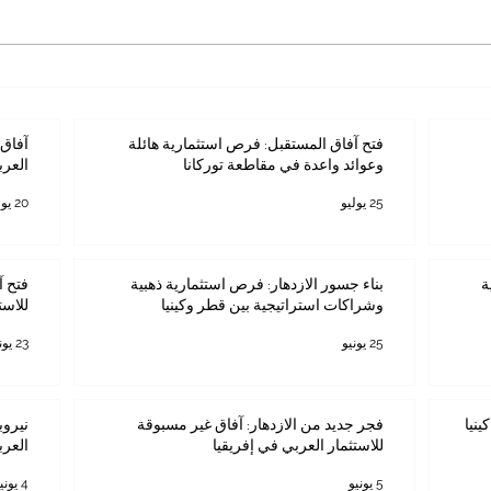
فتح آفاق المستقبل: فرص
آفاق ا
استثمارية هائلة وعوائد واعدة في
المستث
مقاطعة توركانا
فتح آفاق المستقبل: فرص استثمارية هائلة
آفاق 
وعوائد واعدة في مقاطعة توركانا
العرب
25 يوليو
20 يوليو
ة
بناء جسور الازدهار: فرص استثمارية ذهبية
فتح آ
وشراكات استراتيجية بين قطر وكينيا
للاست
25 يونيو
23 يونيو
ينيا
فجر جديد من الازدهار: آفاق غير مسبوقة
نيروب
للاستثمار العربي في إفريقيا
العرب
5 يونيو
4 يونيو