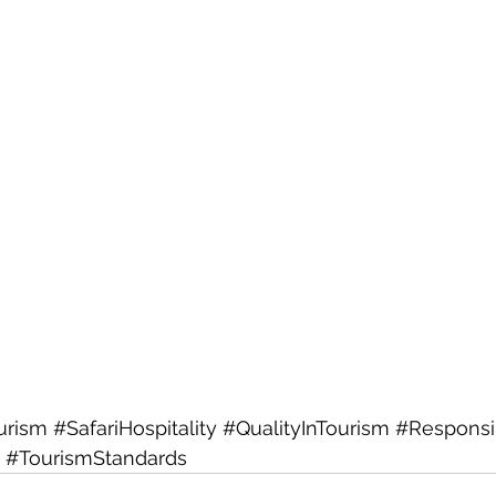
urism
#SafariHospitality
#QualityInTourism
#Responsi
#TourismStandards