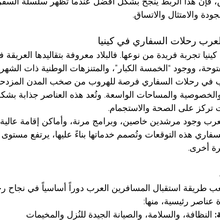
 فإن هذا الربط ينجح بشكل أفضل عندما تُظهر سلسلة السفر 
دة والامتثال والاتساق.
لعرب رحلات السفاري في كينيا
ينيا تجربة فريدة من نوعها. فالبلاد معروفة بتقاليدها العريقة ف
وحة، ووجود “الخمسة الكبار”، والمتنزهات الوطنية ذات الشهرة 
رب في رحلات السفاري فرصة للهروب من صخب المدن المزدحمة
 والخصوصية والمساحات الواسعة. وتُعد هذه العناصر جذابة بشك
 تركز على الصحة والاستجمام.
لعرب وجود مرشدين خاصين، وبرامج مرنة، وأماكن إقامة عالية 
فاري هذه التوقعات وتُصمم خدماتها بناءً عليها، يرتفع مستوى
ة أخرى.
ب طريقة استقبال المسافرين العرب دوراً أساسياً في نجاح ر
 عناصر رئيسية، منها:
:
 النظافة، والسلامة، والصيانة الجيدة للنُزل والمخيمات