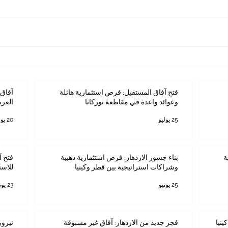
فتح آفاق المستقبل: فرص
آفاق ا
استثمارية هائلة وعوائد واعدة في
المستث
مقاطعة توركانا
فتح آفاق المستقبل: فرص استثمارية هائلة
آفاق 
وعوائد واعدة في مقاطعة توركانا
العرب
25 يوليو
20 يوليو
ة
بناء جسور الازدهار: فرص استثمارية ذهبية
فتح آ
وشراكات استراتيجية بين قطر وكينيا
للاست
25 يونيو
23 يونيو
ينيا
فجر جديد من الازدهار: آفاق غير مسبوقة
نيروب