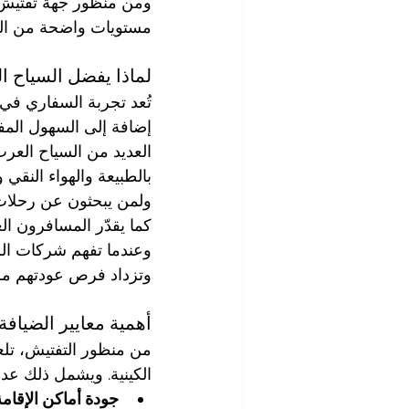
ومن منظور جهة تفتيش،
مستويات واضحة من الجو
لماذا يفضل السياح ا
تُعد تجربة السفاري في ك
إضافة إلى السهول المفت
العديد من السياح الع
بالطبيعة والهواء النقي
ولمن يبحثون عن رحلات
كما يقدّر المسافرون ا
وعندما تفهم شركات الس
وتزداد فرص عودتهم مر
أهمية معايير الضيافة
من منظور التفتيش، تلع
الكينية. ويشمل ذلك عدة
جودة أماكن الإقامة