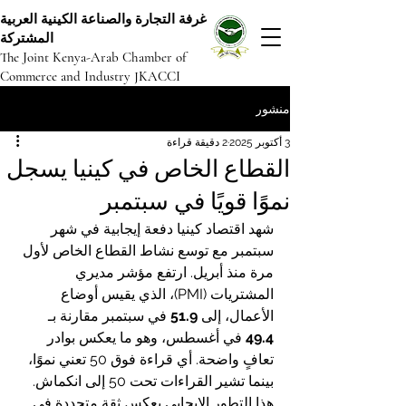
غرفة التجارة والصناعة الكينية العربية
المشتركة
The Joint Kenya-Arab Chamber of
Commerce and Industry JKACCI
منشور
3 أكتوبر 2025
2 دقيقة قراءة
القطاع الخاص في كينيا يسجل
نموًا قويًا في سبتمبر
شهد اقتصاد كينيا دفعة إيجابية في شهر 
سبتمبر مع توسع نشاط القطاع الخاص لأول 
مرة منذ أبريل. ارتفع مؤشر مديري 
المشتريات (PMI)، الذي يقيس أوضاع 
الأعمال، إلى 
51.9
 في سبتمبر مقارنة بـ 
49.4
 في أغسطس، وهو ما يعكس بوادر 
تعافٍ واضحة. أي قراءة فوق 50 تعني نموًا، 
بينما تشير القراءات تحت 50 إلى انكماش.
هذا التطور الإيجابي يعكس ثقة متجددة في 