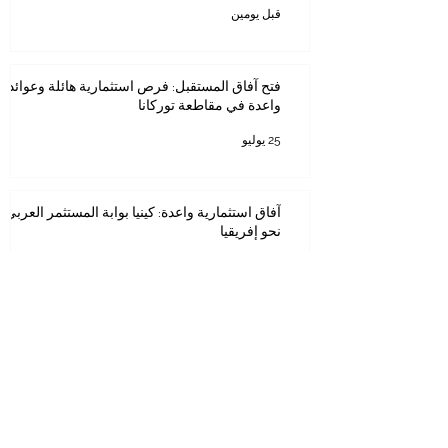
قبل يومين
فتح آفاق المستقبل: فرص استثمارية هائلة وعوائد
واعدة في مقاطعة توركانا
25 يوليو
آفاق استثمارية واعدة: كينيا بوابة المستثمر العربي
نحو إفريقيا
20 يوليو
الآفاق الذهبية: اكتشف فرصتك الاستثمارية القادمة
في دولة الإمارات
26 يونيو