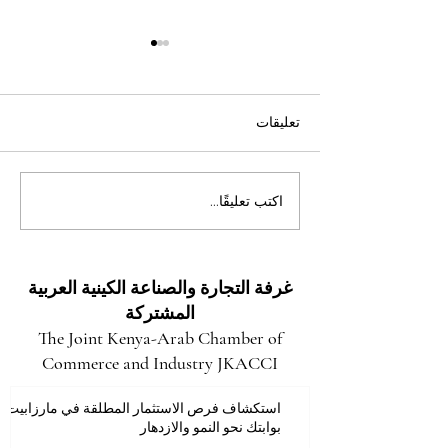
تعليقات
فتح آفاق المستقبل: فرص
اكتب تعليقًا...
استثمارية هائلة وعوائد واعدة
في مقاطعة توركانا
غرفة التجارة والصناعة الكينية العربية
المشتركة
The Joint Kenya-Arab Chamber of
Commerce and Industry JKACCI
استكشاف فرص الاستثمار المطلقة في مارزابيت:
بوابتك نحو النمو والازدهار