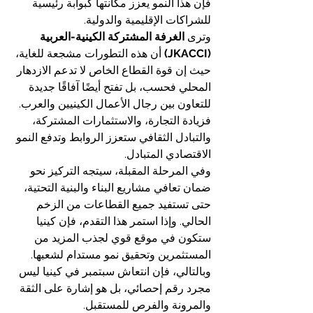
فإن هذا النمو يعزز مكانتها كبوابة رئيسية 
للشراكات الإقليمية والدولية.
وترى 
الغرفة المشتركة الكينية-العربية 
(JKACCI)
 أن هذه التطورات مشجعة للغاية، 
حيث إن قوة القطاع الخاص لا تدعم الازدهار 
المحلي فحسب، بل تفتح أيضًا آفاقًا جديدة 
للتعاون بين رجال الأعمال الكينيين والعرب. 
فزيادة التجارة، والاستثمارات المشتركة، 
والتبادل الثقافي ستعزز الروابط وتدفع النمو 
الاقتصادي المتبادل.
وفي المرحلة المقبلة، سيتجه التركيز نحو 
ضمان تعافي مشاريع البناء والبنية التحتية، 
حتى تستفيد جميع القطاعات من الزخم 
الحالي. وإذا استمر هذا التقدم، فإن كينيا 
ستكون في موقع قوي لجذب المزيد من 
المستثمرين وتحقيق نمو مستدام لشعبها.
وبالتالي، فإن انتعاش سبتمبر في كينيا ليس 
مجرد رقم إحصائي، بل هو إشارة على الثقة 
والمرونة والفرص للمستقبل.