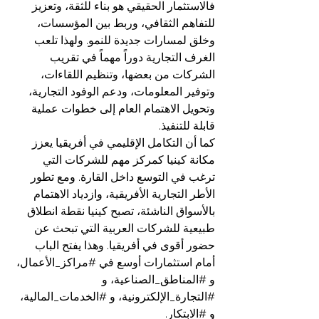
فالاستثمار الحقيقي هو بناء للثقة، وتعزيز 
للتفاهم الثقافي، وربط بين المؤسسات، 
وخلق لمسارات جديدة للنمو. ولهذا تلعب 
الغرف التجارية دوراً مهماً في تقريب 
الشركات من بعضها، وتنظيم اللقاءات، 
وتوفير المعلومات، ودعم الوفود التجارية، 
وتحويل الاهتمام العام إلى خطوات عملية 
قابلة للتنفيذ.
كما أن التكامل الإقليمي في أفريقيا يعزز 
مكانة كينيا كمركز مهم للشركات التي 
ترغب في التوسع داخل القارة. ومع تطور 
الأطر التجارية الأفريقية، وازدياد الاهتمام 
بالأسواق الناشئة، تصبح كينيا نقطة انطلاق 
طبيعية للشركات العربية التي تبحث عن 
حضور أقوى في أفريقيا. وهذا يفتح الباب 
أمام استثمارات أوسع في 
#مراكز_الأعمال
، 
و 
#المناطق_الصناعية
، و 
#التجارة_الإلكترونية
، و 
#الخدمات_المالية
، 
و 
#الابتكار
.