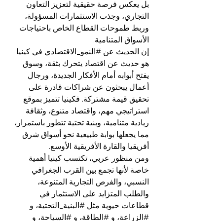
بل يعكس فرصة حقيقية لتعزيز التعاون 
التجاري، وجذب الاستثمارات المسؤولة، 
وربط طموحات القطاع الخاص باحتياجات 
الأسواق المتنامية.
إن الحديث عن 
#النمو_الاقتصادي
 في كينيا 
هو حديث عن اقتصاد يتحرك بثقة، وسوق 
يفتح أبوابه أمام الأفكار الجديدة، ورجال 
أعمال يبحثون عن شراكات قادرة على 
تحقيق قيمة مشتركة. فكينيا تتميز بموقع 
استراتيجي مهم، واقتصاد متنوع، وثقافة 
ريادية متنامية، وبنية تحتية تتطور باستمرار، 
مما يجعلها بوابة طبيعية نحو أسواق شرق 
أفريقيا والقارة الأفريقية الأوسع.
ومن منظور عربي، تكتسب كينيا أهمية 
خاصة لأنها تجمع بين القرب الجغرافي 
النسبي، والفرص التجارية المتنوعة، 
والطلب المتزايد على الاستثمار في 
قطاعات حيوية مثل 
#البنية_التحتية
، و 
#الزراعة
، و 
#الطاقة
، و 
#السياحة
، و 