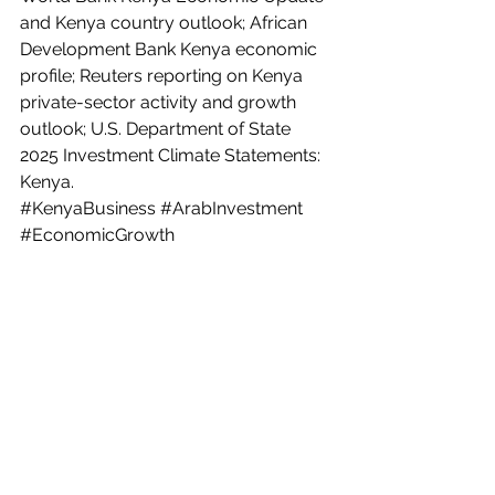
and Kenya country outlook; African 
Development Bank Kenya economic 
profile; Reuters reporting on Kenya 
private-sector activity and growth 
outlook; U.S. Department of State 
2025 Investment Climate Statements: 
Kenya.
#KenyaBusiness
#ArabInvestment
#EconomicGrowth
#PrivateSectorGrowth
#InfrastructureDevelopment
#KenyaArabTrade
#BusinessConfidence
#InvestmentOpportunities
#EastAfricaBusiness
#TradePartnerships
#SustainableGrowth
#JKACCI