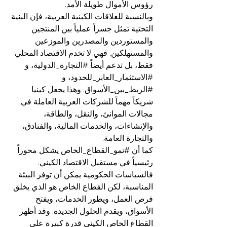
رؤوس الأموال طويلة الأمد.
وبالنسبة للعلاقات الكينية العربية، فإن البنية 
التحتية تمثل جسراً عملياً بين المنتجين 
والمستوردين والمصدرين والموزعين 
والمستهلكين. فهي لا تخدم الاقتصاد المحلي 
فقط، بل تدعم أيضاً 
#التجارة_الدولية
، و 
#الاستثمار_العابر_للحدود
، و 
#الربط_بين_الأسواق
. وهذا يجعل كينيا 
شريكاً مهماً للشركات العربية العاملة في 
مجالات الموانئ، والنقل، والطاقة، 
والإنشاءات، والخدمات المالية، والفنادق، 
والتجارة العامة.
كما أن 
#نمو_القطاع_الخاص
 يشكل محوراً 
رئيسياً في مستقبل الاقتصاد الكيني. 
فالسياسات الحكومية يمكن أن توفر البيئة 
المناسبة، لكن القطاع الخاص هو الذي يخلق 
فرص العمل، ويطور الخدمات، ويفتح 
الأسواق، ويقدم الحلول الجديدة. وقد أظهر 
القطاع الخاص الكيني قدرة كبيرة على 