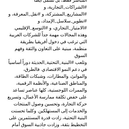
المباشر فقط، بل تشمل أيضاً 
#الشراكات_التجارية
، و 
#المشاريع_المشتركة
، و 
#نقل_المعرفة
، و 
#تطوير_سلاسل_الإمداد
، و 
#الامتياز_التجاري
، و 
#التوسع_الإقليمي
. 
وهذه المجالات مهمة جداً للشركات العربية 
التي ترغب في دخول أفريقيا بطريقة 
منظمة، مبنية على التعاون والثقة وفهم 
السوق.
وتلعب 
#البنية_التحتية_الحديثة
 دوراً أساسياً 
في دعم النمو الاقتصادي. فالطرق، 
والموانئ، والمطارات، وشبكات الطاقة، 
والمناطق الصناعية، والأنظمة الرقمية، 
والممرات اللوجستية، كلها عناصر تساعد 
على خفض تكلفة ممارسة الأعمال، وتسريع 
حركة التجارة، وتحسين وصول المنتجات 
والخدمات إلى المستهلكين. وكلما تحسنت 
البنية التحتية، زادت قدرة المستثمرين على 
التخطيط بثقة، وزادت جاذبية السوق أمام 