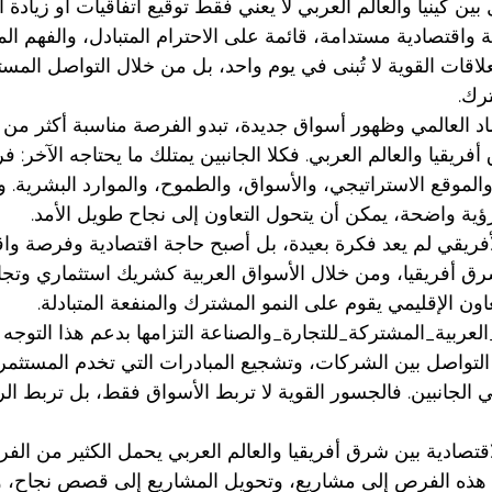
 بين كينيا والعالم العربي لا يعني فقط توقيع اتفاقيات أو زيادة أ
ية واقتصادية مستدامة، قائمة على الاحترام المتبادل، والفهم ال
علاقات القوية لا تُبنى في يوم واحد، بل من خلال التواصل المست
ترك.
تصاد العالمي وظهور أسواق جديدة، تبدو الفرصة مناسبة أكثر 
أفريقيا والعالم العربي. فكلا الجانبين يمتلك ما يحتاجه الآخر: ف
الموقع الاستراتيجي، والأسواق، والطموح، والموارد البشرية. و
ؤية واضحة، يمكن أن يتحول التعاون إلى نجاح طويل الأمد.
أفريقي
 لم يعد فكرة بعيدة، بل أصبح حاجة اقتصادية وفرصة واق
 شرق أفريقيا، ومن خلال الأسواق العربية كشريك استثماري وتج
اون الإقليمي يقوم على النمو المشترك والمنفعة المتبادلة.
العربية_المشتركة_للتجارة_والصناعة
 التزامها بدعم هذا التوجه 
التواصل بين الشركات، وتشجيع المبادرات التي تخدم المستثمر
الجانبين. فالجسور القوية لا تربط الأسواق فقط، بل تربط ا
قتصادية بين شرق أفريقيا والعالم العربي يحمل الكثير من الف
هذه الفرص إلى مشاريع، وتحويل المشاريع إلى قصص نجاح،