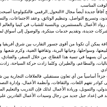
لوقت المناسب.
آفاقاً جديدة أيضاً مجال 
#التحول_الرقمي
. فالتكنولوجيا أصبح
دود، وتسريع التواصل، وتنظيم الوثائق، وعقد الاجتماعات، والتس
رواد الأعمال بالمستثمرين. وبالنسبة للشباب في كينيا والعالم ا
ء شركات جديدة، وتقديم خدمات مبتكرة، والوصول إلى أسواق لم
افة يمكن أن تكونا من أقوى جسور التقارب بين شرق أفريقيا وال
يعتها، وسواحلها، وحياتها البرية، وثقافتها الغنية، وكرم شعبها. 
ي أن يسهما في تنمية هذا القطاع، من خلال السفر، والفنادق، 
اليات، والمطاعم، والطيران. وكلما زادت حركة السياحة، زادت
دي.
 جزءاً أساسياً من أي تعاون مستقبلي. فالعلاقات التجارية بين ش
ى كوادر تفهم اللغات، والثقافات، وأنظمة الأعمال، وإدارة التص
ولي، والتمويل، وريادة الأعمال. لذلك فإن التدريب والتعليم الم
 في إعداد جيل جديد من رجال وسيدات الأعمال القادرين على ق