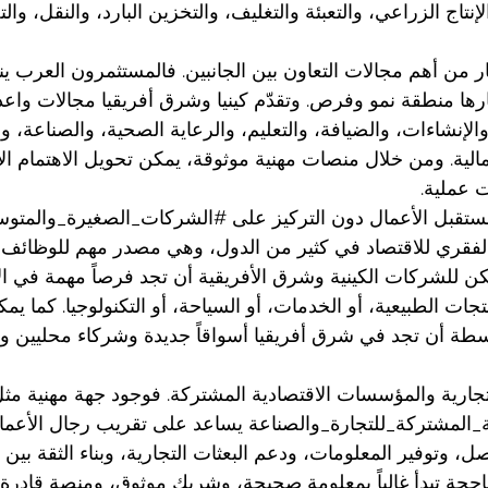
نتاج الزراعي، والتعبئة والتغليف، والتخزين البارد، والنقل، والت
ر
 من أهم مجالات التعاون بين الجانبين. فالمستثمرون العرب 
تبارها منطقة نمو وفرص. وتقدّم كينيا وشرق أفريقيا مجالات واع
، والإنشاءات، والضيافة، والتعليم، والرعاية الصحية، والصناعة، 
لمالية. ومن خلال منصات مهنية موثوقة، يمكن تحويل الاهتمام ال
 عملية.
تقبل الأعمال دون التركيز على 
#الشركات_الصغيرة_والمتو
لفقري للاقتصاد في كثير من الدول، وهي مصدر مهم للوظائف وا
كن للشركات الكينية وشرق الأفريقية أن تجد فرصاً مهمة في الأ
تجات الطبيعية، أو الخدمات، أو السياحة، أو التكنولوجيا. كما ي
وسطة أن تجد في شرق أفريقيا أسواقاً جديدة وشركاء محليين 
تجارية والمؤسسات الاقتصادية المشتركة. فوجود جهة مهنية مثل
ة_المشتركة_للتجارة_والصناعة
 يساعد على تقريب رجال الأعمال
ل، وتوفير المعلومات، ودعم البعثات التجارية، وبناء الثقة بين
ناجحة تبدأ غالباً بمعلومة صحيحة، وشريك موثوق، ومنصة قادرة