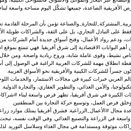
رص الأفريقية الصاعدة، جميعها تشكّل اليوم مساحة واسعة لبناء
ربية_المشتركة_للتجارة_والصناعة
 تؤمن بأن المرحلة القادمة ت
فقط على التبادل التجاري، بل على الثقة، والشراكات طويلة الأم
ات، ودعم رواد الأعمال، وفتح أسواق جديدة أمام الشركات من ا
من أهم البوابات الاقتصادية إلى شرق أفريقيا. فهي تتمتع بموقع ا
خاص نشيط، وقوى عاملة شابة، وروح ريادية واضحة. ومن خلال ه
نقطة انطلاق مهمة للشركات العربية الراغبة في الوصول إلى 
ون جسراً للشركات الكينية والأفريقية نحو الأسواق العربية.
الم العربي خبرات كبيرة في مجالات الاستثمار، والخدمات اللوج
كنولوجيا، والأمن الغذائي، والتطوير العقاري، والتجارة الدولية. 
نات الكبيرة في شرق أفريقيا، تظهر فرص واسعة لبناء 
#شراكات
وخلق فرص العمل، وتوسيع حركة التجارة بين المنطقتين.
عدة مجال 
#الأعمال_الزراعية
. فشرق أفريقيا يمتلك موارد زراعي
 واسعة في الزراعة والتصنيع الغذائي. وفي الوقت نفسه، تبحث 
اكات موثوقة ومستدامة في مجال الغذاء وسلاسل التوريد. لذلك