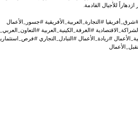
زدهاراً للأجيال القادمة.
شرق_أفريقيا
#التجارة_العربية_الأفريقية
#جسور_الأعمال
شراكة_الاقتصادية
#الغرفة_الكينية_العربية
#التعاون_العربي_ا
ة_الأعمال
#ريادة_الأعمال
#التبادل_التجاري
#فرص_استثمارية
بل_الأعمال