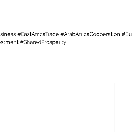
siness
#EastAfricaTrade
#ArabAfricaCooperation
#Bu
estment
#SharedProsperity