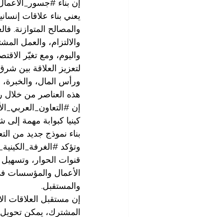
إن بناء 
#جسور_الأعمال
يعني بناء علاقات إنسان
والمصالح المتوازنة. فال
والالتزام، والعمل المش
واليوم، ومع تغيّر الاق
لتعزيز العلاقة بين شرق 
ورأس المال، والخبرة، و
هذه العناصر من خلال ر
إن 
#التعاون_العربي_ال
كينيا كبوابة مهمة إلى
بناء نموذج جديد من التع
وتؤكد 
#الغرفة_الكينية_
قنوات الحوار، وتسهيل 
الأعمال والمؤسسات في 
والمستقبل.
إن مستقبل العلاقات الا
المشترك، يمكن تحويل 