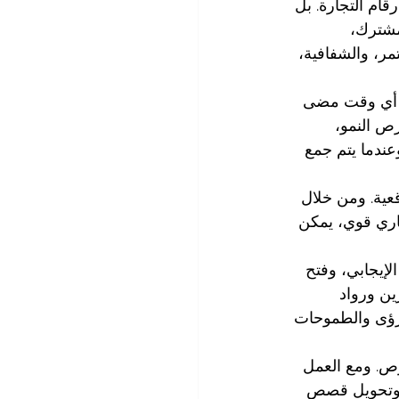
رقام التجارة. بل 
مشترك، 
مر، والشفافية، 
من أي وقت مضى 
رص النمو، 
عندما يتم جمع 
عية. ومن خلال 
اري قوي، يمكن 
الإيجابي، وفتح 
ين ورواد 
لرؤى والطموحات 
رص. ومع العمل 
 وتحويل قصص 