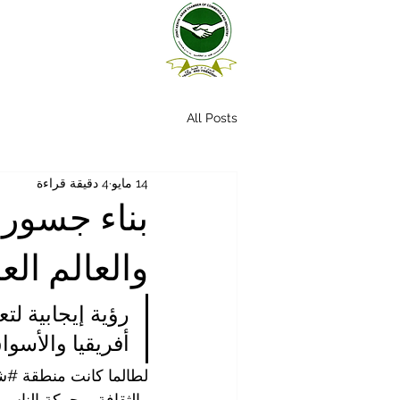
All Posts
14 مايو
4 دقيقة قراءة
بناء جسور 
والعالم الع
رؤية إيجابية لت
أفريقيا والأسواق
لطالما كانت منطقة 
#شر
والثقافة، وحركة الناس و