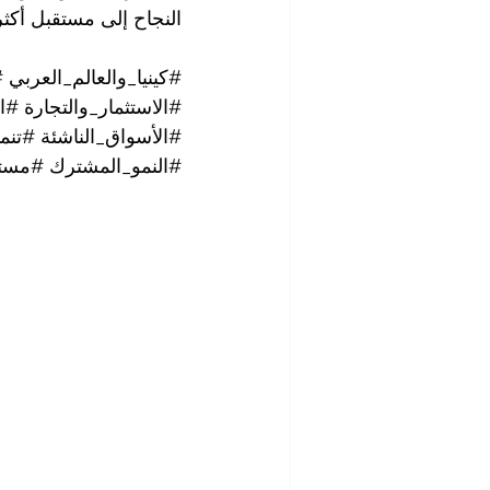
النجاح إلى مستقبل أكثر ا
#كينيا_والعالم_العربي
#
#الاستثمار_والتجارة
#ال
#الأسواق_الناشئة
#تنمي
#النمو_المشترك
#مستق