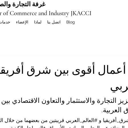
غرفة التجارة والصن
r of Commerce and Industry JKACCI
Blog
اتصل بنا
لماذا
الإعضاء
خدمات
أعمال أقوى بين شرق أفريقي
ربي
عزيز التجارة والاستثمار والتعاون الاقتصادي بي
 العربية.
ق_أفريقيا
 و 
#العالم_العربي
 قريبتين من بعضهما من خلال التا
البضائع عبر البحار والموانئ والأسواق. فالسواحل الكينية، وموا