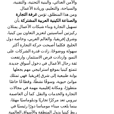
والأمن الغذائي، والبنية التحتية، والتقنية، 
والسياحة، والتعليم، وريادة الأعمال.
ومن هذا المنطلق، تؤمن 
غرفة التجارة 
والصناعة الكينية العربية المشتركة
 بأن 
تسهيل التجارة وبناء شبكات الأعمال يمثلان 
ركيزتين أساسيتين لتعزيز التعاون بين كينيا، 
وشرق إفريقيا، والعالم العربي، وخاصة دول 
الخليج. فكلما أصبحت حركة التجارة أكثر 
سهولة ووضوحًا، زادت قدرة الشركات على 
النمو، وازدادت فرص الاستثمار، وارتفعت 
ثقة رجال الأعمال في دخول أسواق جديدة.
تتمتع كينيا بموقع استراتيجي مهم يجعلها 
بوابة طبيعية إلى شرق إفريقيا. فهي تمتلك 
موانئ حيوية، وسوقًا نشطًا، وقطاعًا خاصًا 
متطورًا، ومكانة إقليمية مهمة في مجالات 
التجارة والخدمات والنقل. كما أن العاصمة 
نيروبي تعد مركزًا تجاريًا ودبلوماسيًا مهمًا، 
بينما يلعب ميناء مومباسا دورًا رئيسيًا في 
ربط كينيا بدول المنطقة والأسواق العالمية.