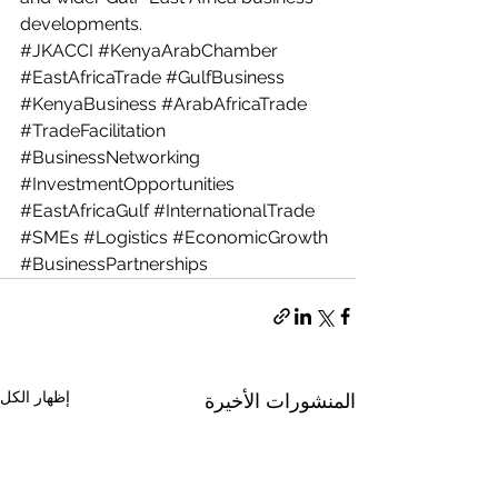
developments.
#JKACCI
#KenyaArabChamber
#EastAfricaTrade
#GulfBusiness
#KenyaBusiness
#ArabAfricaTrade
#TradeFacilitation
#BusinessNetworking
#InvestmentOpportunities
#EastAfricaGulf
#InternationalTrade
#SMEs
#Logistics
#EconomicGrowth
#BusinessPartnerships
إظهار الكل
المنشورات الأخيرة