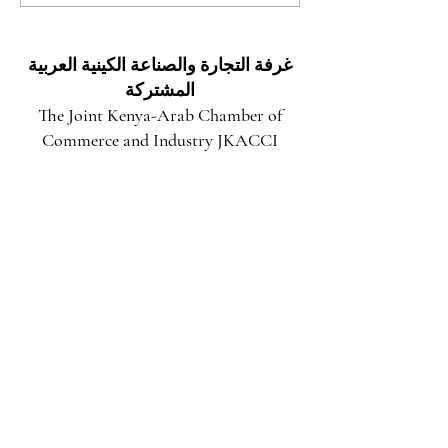
استثمارية هائلة وعوائد واعدة
في مقاطعة توركانا
غرفة التجارة والصناعة الكينية العربية
المشتركة
The Joint Kenya-Arab Chamber of
Commerce and Industry JKACCI
استكشاف فرص الاستثمار المطلقة في مارزابيت:
بوابتك نحو النمو والازدهار
قبل 3 أيام
فتح آفاق المستقبل: فرص استثمارية هائلة وعوائد
واعدة في مقاطعة توركانا
25 يوليو
آفاق استثمارية واعدة: كينيا بوابة المستثمر العربي