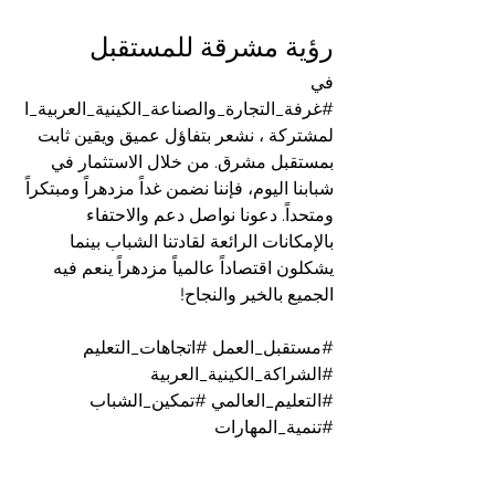
رؤية مشرقة للمستقبل
في 
#غرفة_التجارة_والصناعة_الكينية_العربية_ا
لمشتركة
 ، نشعر بتفاؤل عميق ويقين ثابت 
بمستقبل مشرق. من خلال الاستثمار في 
شبابنا اليوم، فإننا نضمن غداً مزدهراً ومبتكراً 
ومتحداً. دعونا نواصل دعم والاحتفاء 
بالإمكانات الرائعة لقادتنا الشباب بينما 
يشكلون اقتصاداً عالمياً مزدهراً ينعم فيه 
الجميع بالخير والنجاح!
#مستقبل_العمل
#اتجاهات_التعليم
#الشراكة_الكينية_العربية
#التعليم_العالمي
#تمكين_الشباب
#تنمية_المهارات