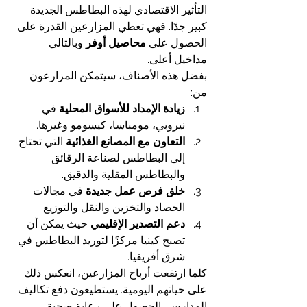
التأثير الاقتصادي لهذه البطاطس الجديدة 
كبير جدًا. فهي تعطي المزارعين القدرة على 
الحصول على 
محاصيل أوفر
 وبالتالي 
مداخيل أعلى.
بفضل هذه الأصناف، سيتمكن المزارعون 
من:
زيادة الإمداد للأسواق المحلية
 في 
نيروبي، مومباسا، كيسومو وغيرها.
التعاون مع المصانع الغذائية
 التي تحتاج 
إلى البطاطس لصناعة الرقائق 
والبطاطس المقلية والدقيق.
خلق فرص عمل جديدة
 في مجالات 
الحصاد والتخزين والنقل والتوزيع.
دعم التصدير الإقليمي
 حيث يمكن أن 
تصبح كينيا مركزًا لتوريد البطاطس في 
شرق أفريقيا.
كلما ارتفعت أرباح المزارعين، انعكس ذلك 
على حياتهم اليومية. يستطيعون دفع تكاليف 
المدارس، الحصول على رعاية صحية 