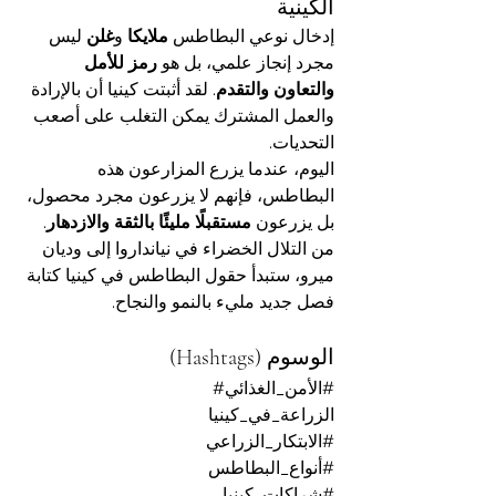
الكينية
إدخال نوعي البطاطس 
ملايكا
 و
غلن
 ليس 
مجرد إنجاز علمي، بل هو 
رمز للأمل 
والتعاون والتقدم
. لقد أثبتت كينيا أن بالإرادة 
والعمل المشترك يمكن التغلب على أصعب 
التحديات.
اليوم، عندما يزرع المزارعون هذه 
البطاطس، فإنهم لا يزرعون مجرد محصول، 
بل يزرعون 
مستقبلًا مليئًا بالثقة والازدهار
. 
من التلال الخضراء في نيانداروا إلى وديان 
ميرو، ستبدأ حقول البطاطس في كينيا كتابة 
فصل جديد مليء بالنمو والنجاح.
الوسوم (Hashtags)
#الأمن_الغذائي
#
الزراعة_في_كينيا
#الابتكار_الزراعي
#أنواع_البطاطس
#شراكات_كينيا