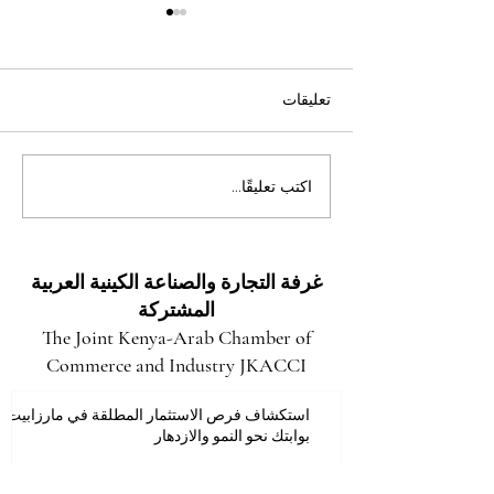
تعليقات
فتح آفاق المستقبل: فرص
اكتب تعليقًا...
استثمارية هائلة وعوائد واعدة
في مقاطعة توركانا
غرفة التجارة والصناعة الكينية العربية
المشتركة
The Joint Kenya-Arab Chamber of
Commerce and Industry JKACCI
استكشاف فرص الاستثمار المطلقة في مارزابيت:
بوابتك نحو النمو والازدهار
قبل 4 أيام