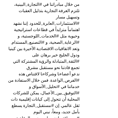
من خلال مبادراتنا في 
#التجارة_البينية
، 
تلتزم الغرفة التجارية بتذليل العقبات 
وتسهيل مسار 
#الاستثمارات_العابرة_للحدود
. إننا نشهد 
اهتماماً متزايداً في قطاعات استراتيجية 
وحيوية مثل 
#الخدمات_اللوجستية
، و 
#الرعاية_الصحية
، و 
#التصنيع_المستدام
. 
وتعد الاتفاقيات الاقتصادية الأخيرة بين كينيا 
ودول الخليج خير برهان على 
#الثقة_المتبادلة
 والرؤية المشتركة التي 
تجمع قادتنا نحو مستقبل مشرق.
ندعو أعضاءنا وشركاءنا لاقتناص هذه 
#الفرص_الواعدة
. فمن خلال الاستفادة من 
خدماتنا في 
#تحليل_الأسواق
 و 
#التوفيق_بين_الأعمال
، يمكن للشركات 
المحلية أن تتحول إلى كيانات إقليمية ذات 
ثقل عالمي. إن 
#مستقبل_التجارة
 يسطع 
بأمل جديد، ومعاً، نبني اليوم 