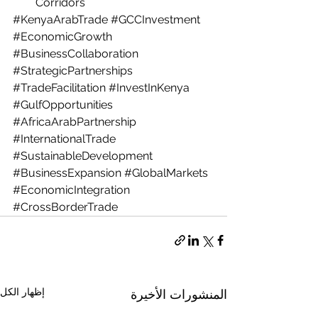
Corridors  
#KenyaArabTrade
#GCCInvestment
#EconomicGrowth
#BusinessCollaboration
#StrategicPartnerships
#TradeFacilitation
#InvestInKenya
#GulfOpportunities
#AfricaArabPartnership
#InternationalTrade
#SustainableDevelopment
#BusinessExpansion
#GlobalMarkets
#EconomicIntegration
#CrossBorderTrade
إظهار الكل
المنشورات الأخيرة