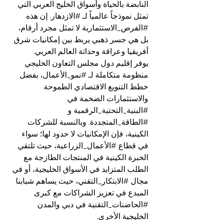
النابضة بالحياة وأسواق الخليج العربي التي 
تمثل نموذجاً عالمياً لـ 
#الازدهار
. إن هذه 
#الفرص_الاستثمارية
 لا تمثل مجرد أرقام، 
بل هي جسر ذهبي يربط بين إمكانيات شرق 
أفريقيا وعراقة وحداثة العالم العربي.
يوفر إقليم دول مجلس التعاون الخليجي 
منظومة متكاملة لـ 
#نمو_الأعمال
، بفضل 
خطط التنويع الاقتصادي الطموحة 
والاستثمارات الضخمة في 
#البنية_التحتية_الرقمية
 و 
#الطاقة_المتجددة
. وبالنسبة للشركات 
الكينية، فإن الإمكانيات لا حدود لها؛ سواء 
في قطاع 
#الأعمال_الزراعية
، حيث تلتقي 
الخبرة الكينية في المنتجات الطازجة مع 
الطلب المتزايد في الأسواق الخليجية، أو في 
مجال 
#الابتكار_التقني
، حيث يساهم شبابنا 
المبدع في تعزيز الشراكات مع كبرى 
#الحاضنات_التقنية
 في دبي والمدن 
الخليجية الأخرى.