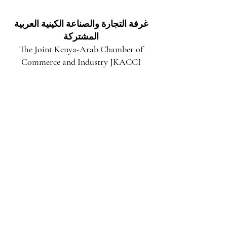
في مقاطعة توركانا
غرفة التجارة والصناعة الكينية العربية
المشتركة
The Joint Kenya-Arab Chamber of
Commerce and Industry JKACCI
استكشاف فرص الاستثمار المطلقة في مارزابيت:
بوابتك نحو النمو والازدهار
قبل 3 أيام
فتح آفاق المستقبل: فرص استثمارية هائلة وعوائد
واعدة في مقاطعة توركانا
25 يوليو
آفاق استثمارية واعدة: كينيا بوابة المستثمر العربي
نحو إفريقيا