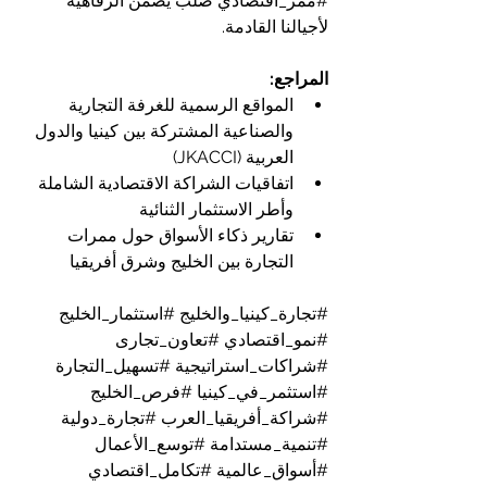
#ممر_اقتصادي
 صلب يضمن الرفاهية 
لأجيالنا القادمة.
المراجع:
المواقع الرسمية للغرفة التجارية 
والصناعية المشتركة بين كينيا والدول 
العربية (JKACCI)
اتفاقيات الشراكة الاقتصادية الشاملة 
وأطر الاستثمار الثنائية
تقارير ذكاء الأسواق حول ممرات 
التجارة بين الخليج وشرق أفريقيا
#تجارة_كينيا_والخليج
#استثمار_الخليج
#نمو_اقتصادي
#تعاون_تجارى
#شراكات_استراتيجية
#تسهيل_التجارة
#استثمر_في_كينيا
#فرص_الخليج
#شراكة_أفريقيا_العرب
#تجارة_دولية
#تنمية_مستدامة
#توسع_الأعمال
#أسواق_عالمية
#تكامل_اقتصادي