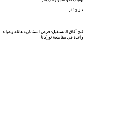
قبل 3 أيام
فتح آفاق المستقبل: فرص استثمارية هائلة وعوائد
واعدة في مقاطعة توركانا
25 يوليو
آفاق استثمارية واعدة: كينيا بوابة المستثمر العربي
نحو إفريقيا
20 يوليو
الآفاق الذهبية: اكتشف فرصتك الاستثمارية القادمة
في دولة الإمارات
26 يونيو