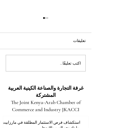
تعليقات
فتح آفاق المستقبل: فرص
اكتب تعليقًا...
استثمارية هائلة وعوائد واعدة
في مقاطعة توركانا
غرفة التجارة والصناعة الكينية العربية
المشتركة
The Joint Kenya-Arab Chamber of
Commerce and Industry JKACCI
استكشاف فرص الاستثمار المطلقة في مارزابيت:
بوابتك نحو النمو والازدهار