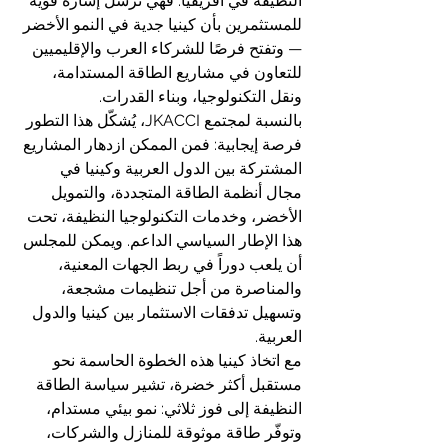
النظيفة في أفريقيا. فهي ترسل إشارة قوية 
للمستثمرين بأن كينيا جدية في النمو الأخضر 
— وتفتح فرصًا للشركاء العرب والإقليميين 
للتعاون في مشاريع الطاقة المستدامة، 
ونقل التكنولوجيا، وبناء القدرات.
بالنسبة لمجتمع JKACCI، يُشكّل هذا التطور 
فرصة إيجابية: فمن الممكن ازدهار المشاريع 
المشتركة بين الدول العربية وكينيا في 
مجال أنظمة الطاقة المتجددة، والتمويل 
الأخضر، وخدمات التكنولوجيا النظيفة، تحت 
هذا الإطار السياسي الداعم. ويمكن للمجلس 
أن يلعب دوراً في ربط الجهات المعنية، 
والمناصرة من أجل تنظيمات مشجعة، 
وتسهيل تدفقات الاستثمار بين كينيا والدول 
العربية.
مع اتخاذ كينيا هذه الخطوة الحاسمة نحو 
مستقبل أكثر خضرة، تشير سياسة الطاقة 
النظيفة إلى فوز ثلاثي: نمو بيئي مستدام، 
وتوفّر طاقة موثوقة للمنازل والشركات، 