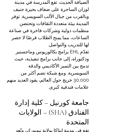
الضيافة الحديث. تقع المدرسة في مدينة 
لوزان الساحرة على ضفاف بحيرة جنيف 
وبالقرب من جبال الألب السويسرية. توفر 
المدينة بيئة متعددة الثقافات وتحتضن 
منظمات دولية وشركات فاخرة في صناعة 
الساعات، مما يمنح الطلاب فرصًا لا حصر 
لها للتدريب والتواصل.
تقدّم EHL برامج بكالوريوس وماجستير 
ودكتوراه، إلى جانب برامج تنفيذية، حيث 
تدمج بين التميز الأكاديمي والدقة 
السويسرية. ومع شبكة تضم أكثر من 
30,000 خريج حول العالم، يقود العديد منهم 
علامات فندقية كبرى.
جامعة كورنيل – كلية إدارة 
الفنادق (SHA) – الولايات 
المتحدة
تقع في مدينة إيثاكا بولاية نيويورك، وتُعد 