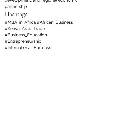
development, and regional economic 
partnership.
Hashtags
#MBA_in_Africa
#African_Business
#Kenya_Arab_Trade
#Business_Education
#Entrepreneurship
#International_Business
إظهار الكل
المنشورات الأخيرة