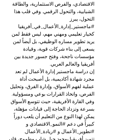
الاقتصادي، والفرص الاستثمارية، والطاقة 
الشبابية، والتحول الرقمي. وفي قلب هذا 
التحول، يبرز 
#ماجستير_إدارة_الأعمال_في_أفريقيا
كخيار تعليمي ومهني مهم، ليس فقط لمن 
يريد تطوير مساره الوظيفي، بل أيضاً لمن 
يسعى إلى بناء شركات قوية، وقيادة 
مؤسسات ناجحة، وفتح جسور جديدة بين 
أفريقيا والعالم العربي.
إن دراسة ماجستير إدارة الأعمال لم تعد 
مجرد شهادة أكاديمية، بل أصبحت أداة 
عملية لفهم الأسواق، وإدارة الفرق، وتحليل 
الفرص، واتخاذ القرارات بوعي ومسؤولية. 
وفي القارة الأفريقية، حيث تتوسع الأسواق 
بسرعة وتزداد الحاجة إلى قيادات مؤهلة، 
يمكن لهذا النوع من التعليم أن يلعب دوراً 
كبيراً في دعم 
#النمو_الاقتصادي
 و 
#تطوير_الأعمال
 و 
#ريادة_الأعمال
.
تتميز أفريقيا بوجود جيل شاب وطموح، قادر 