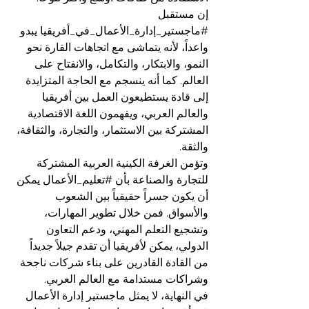
إن مستقبل 
#ماجستير_إدارة_الأعمال_في_أفريقيا
 يبدو 
واعداً، لأنه يتماشى مع اتجاهات القارة نحو 
النمو، والابتكار، والتكامل، والانفتاح على 
العالم. كما أنه ينسجم مع الحاجة المتزايدة 
إلى قادة يستطيعون العمل بين أفريقيا 
والعالم العربي، ويفهمون اللغة الاقتصادية 
المشتركة بين الاستثمار، والتجارة، والثقافة، 
والثقة.
وتؤمن الغرفة الكينية العربية المشتركة 
للتجارة والصناعة بأن 
#تعليم_الأعمال
 يمكن 
أن يكون جسراً حقيقياً بين الشعوب 
والأسواق. فمن خلال تطوير المهارات، 
وتشجيع التعلم المهني، ودعم التعاون 
الدولي، يمكن لأفريقيا أن تقدم جيلاً جديداً 
من القادة القادرين على بناء شركات ناجحة 
وشراكات مستدامة مع العالم العربي.
في النهاية، لا يمثل ماجستير إدارة الأعمال 