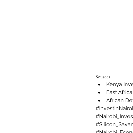
Sources
Kenya Inve
East Afri
African De
#InvestInNairo
#Nairobi_Inve
#Silicon_Sava
#Nairobi_Eco