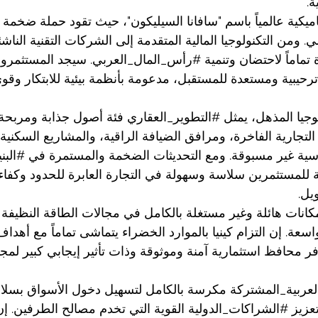
ة.
ناميكية عالمياً باسم "سافانا السيليكون"، حيث تقود حملة ضخمة
ي
. ومن التكنولوجيا المالية المتقدمة إلى الشركات التقنية الناشئة،
ماماً لاحتضان وتنمية 
#رأس_المال_العربي
. سيجد المستثمرون
 ترحيبية ومستعدة للمستقبل، مدعومة بأنظمة بيئية للابتكار وق
وجيا المذهل، يمثل 
#التطوير_العقاري
 فئة أصول جذابة ومربحة ل
جارية الفاخرة، ومرافق الضيافة الراقية، والمشاريع السكنية ا
سية غير مسبوقة. ومع التحديثات الضخمة والمستمرة في 
#البني
 للمستثمرين سلاسة وسهولة في التجارة العابرة للحدود وكفاءة
يل.
انات هائلة وغير مستغلة بالكامل في مجالات الطاقة النظيفة 
واسعة. إن التزام كينيا بالموارد الخضراء يتماشى تماماً مع أهداف
وفر محافظ استثمارية آمنة وموثوقة وذات تأثير إيجابي كبير لمجت
لعربية_المشتركة
 مكرسة بالكامل لتسهيل دخول الأسواق بسلاس
عزيز 
#الشراكات_الدولية
 القوية التي تخدم مصالح الطرفين. إن