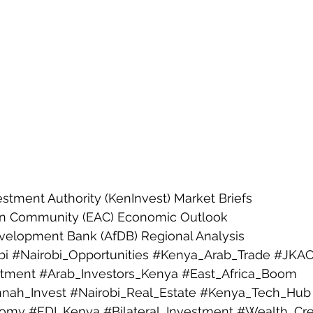
stment Authority (KenInvest) Market Briefs
can Community (EAC) Economic Outlook
velopment Bank (AfDB) Regional Analysis
bi
#Nairobi_Opportunities
#Kenya_Arab_Trade
#JKAC
stment
#Arab_Investors_Kenya
#East_Africa_Boom
nnah_Invest
#Nairobi_Real_Estate
#Kenya_Tech_Hub
nomy
#FDI_Kenya
#Bilateral_Investment
#Wealth_Cre