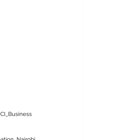
CI_Business
ation_Nairobi