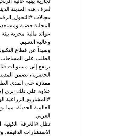
تجارية بينية عالية الربحي
تُعرف هذه المدينة الدي
مجالات 
#التحول_الرقم
المحلية خصبة ومستعدة ت
عوائد مالية مجزية بيئة
وعالية التعليم.
وبعيداً عن قطاع التكنول
الطلب على المساحات الت
يرتفع إلى مستويات قيا
الحضرية، تضمن المدينة
ممتازة على المدى الطو
علاوة على ذلك، نرى إمك
#المشاريع_الزراعية
 ال
العالمية الحديثة، مما ي
العربي.
تظل 
#الغرفة_الكينية_ا
الاستشارات الدقيقة، وت