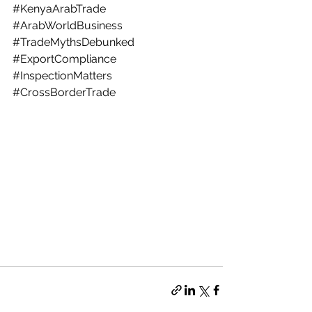
#KenyaArabTrade
#ArabWorldBusiness
#TradeMythsDebunked
#ExportCompliance
#InspectionMatters
#CrossBorderTrade