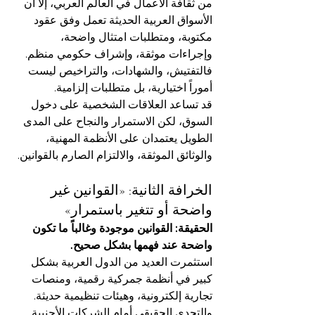
من ثقافة الأعمال في العالم العربي، إلا أن 
الأسواق العربية الحديثة تعمل وفق عقود 
مكتوبة، ومتطلبات امتثال واضحة، 
وإجراءات موثقة، وإشراف حكومي منظم. 
فالتفتيش، والشهادات، والتراخيص ليست 
أموراً اختيارية، بل متطلبات إلزامية.
قد تساعد العلاقات الشخصية على دخول 
السوق، لكن الاستمرار والنجاح على المدى 
الطويل يعتمدان على الأنظمة المهنية، 
والوثائق الموثقة، والالتزام الصارم بالقوانين.
الخرافة الثانية: «القوانين غير 
واضحة أو تتغير باستمرار»
الحقيقة: القوانين موجودة وغالباً ما تكون 
واضحة عند فهمها بشكل صحيح.
استثمرت العديد من الدول العربية بشكل 
كبير في أنظمة جمركية رقمية، ومنصات 
تجارية إلكترونية، وهيئات تنظيمية حديثة. 
والتحدي الحقيقي أمام الشركات الأجنبية 