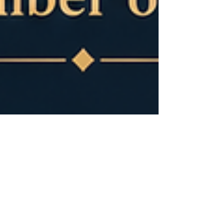
May 24
4 min read
Kenya–Arab Trade Cooperation:
Building New Bridges for Shared