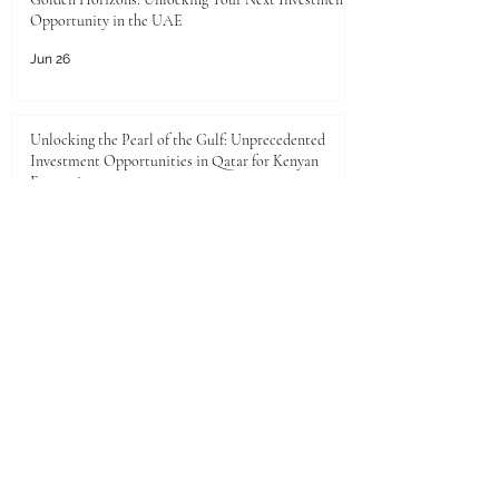
Opportunity in the UAE
Jun 26
Unlocking the Pearl of the Gulf: Unprecedented
Investment Opportunities in Qatar for Kenyan
Enterprises
Jun 25
JKACCI Celebrates Swiss International
University's Top 500 Global Position in the THE
2026 Sustainability Impact Rankings
Jun 24
Unlocking Limitless Growth: The Golden
Investment Opportunity in Saudi Arabia
Jun 23