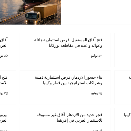
ات_اللوجستية و #الزراعة و
نية العربية المشتركة للتجارة
مثل فرصة تجارية فقط، بل
ستدامة بين الشركات الكينية
فتح آفاق المستقبل: فرص استثمارية هائلة
آفاق 
وعوائد واعدة في مقاطعة توركانا
العرب
25 يوليو
20 يوليو
ة
بناء جسور الازدهار: فرص استثمارية ذهبية
فتح آ
وشراكات استراتيجية بين قطر وكينيا
للاست
25 يونيو
23 يونيو
ينيا
فجر جديد من الازدهار: آفاق غير مسبوقة
نيروب
للاستثمار العربي في إفريقيا
العرب
5 يونيو
4 يونيو