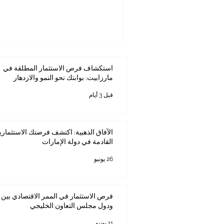
#التجارة و #الاستثمار و #الخدم
#التعليم. بالنسبة إلى الغرفة الكي
والصناعة، فإن هذه المرحلة لا ت
تعكس رؤية أوسع لبناء شراكات م
ونظيراتها في الدول ا
استكشاف فرص الاستثمار المطلقة في
مارزابيت: بوابتك نحو النمو والازدهار
قبل 3 أيام
الآفاق الذهبية: اكتشف فرصتك الاستثماري
القادمة في دولة الإمارات
26 يونيو
فرص الاستثمار في الممر الاقتصادي بين ك
ودول مجلس التعاون الخليجي
11 يونيو