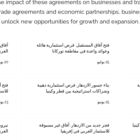
e impact of these agreements on businesses and tra
trade agreements and economic partnerships, busines
d unlock new opportunities for growth and expansion.
فتح آفاق المستقبل: فرص استثمارية هائلة
آفاق 
وعوائد واعدة في مقاطعة توركانا
العرب
25 يوليو
20 يوليو
ة
بناء جسور الازدهار: فرص استثمارية ذهبية
فتح آ
وشراكات استراتيجية بين قطر وكينيا
للاست
25 يونيو
23 يونيو
ينيا
فجر جديد من الازدهار: آفاق غير مسبوقة
نيروب
للاستثمار العربي في إفريقيا
العرب