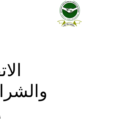
الات
والشراك
s