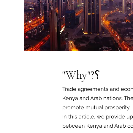
"Why"?؟
Trade agreements and econo
Kenya and Arab nations. Thes
promote mutual prosperity.
In this article, we provide
between Kenya and Arab coun