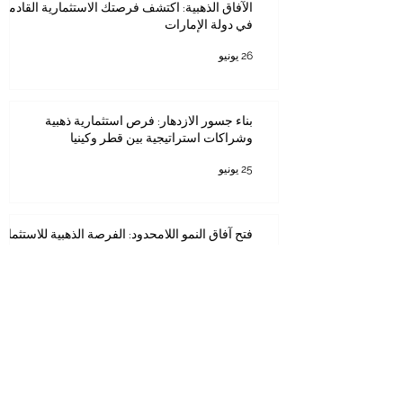
الآفاق الذهبية: اكتشف فرصتك الاستثمارية القادمة
في دولة الإمارات
26 يونيو
بناء جسور الازدهار: فرص استثمارية ذهبية
وشراكات استراتيجية بين قطر وكينيا
25 يونيو
فتح آفاق النمو اللامحدود: الفرصة الذهبية للاستثمار
في المملكة العربية السعودية
23 يونيو
فرص الاستثمار في الممر الاقتصادي بين كينيا ودول
مجلس التعاون الخليجي
11 يونيو