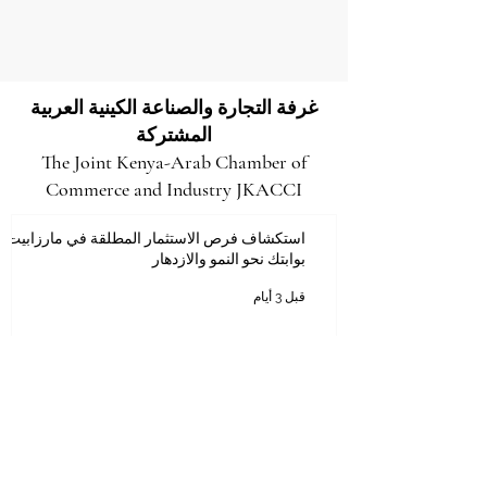
غرفة التجارة والصناعة الكينية العربية
المشتركة
The Joint Kenya-Arab Chamber of
Commerce and Industry JKACCI
استكشاف فرص الاستثمار المطلقة في مارزابيت:
بوابتك نحو النمو والازدهار
قبل 3 أيام
فتح آفاق المستقبل: فرص استثمارية هائلة وعوائد
واعدة في مقاطعة توركانا
25 يوليو