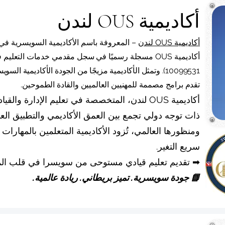
أكاديمية OUS لندن
أكاديمية OUS لندن
– المعروفة باسم الأكاديمية السويسرية في 
أكاديمية
OUS
10099531). وتمثل الأكاديمية مزيجًا من الجودة الأكاديمية ا
تقدم برامج مصممة للمهنيين العالميين والقادة الطموحين.
أكاديمية OUS لندن، المتخصصة في تعليم الإدارة و
ذات توجه دولي تجمع بين العمق الأكاديمي والتطبيق العم
ومنظورها العالمي، تُزود الأكاديمية المتعلمين بالمهارات 
سريع التغير.
➡ تقديم تعليم قيادي مستوحى من سويسرا في قلب المم
📘 جودة سويسرية. تميز بريطاني. ريادة عالمية.