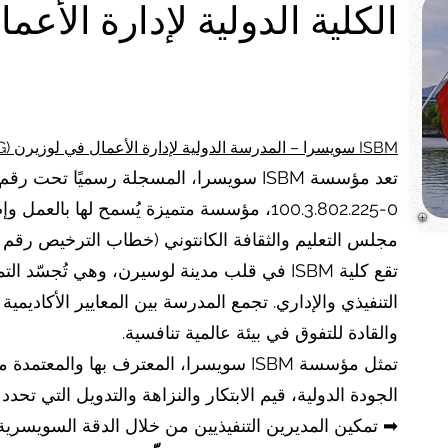
الكلية الدولية لإدارة الأعمال ISBM لوس
ISBM سويسرا – المدرسة الدولية لإدارة الأعمال في لوزيرن (ISBM AG)
100.3.802.225-0، مؤسسة متميزة يُسمح لها بال
مجلس التعليم والثقافة الكانتوني (خطاب الترخيص رقم 12Aug2016kom).
تقع كلية ISBM في قلب مدينة لوسيرن، وهي تُجسّ
التنفيذي والإداري. تجمع المدرسة بين المعايير الأكاديمية ال
والقادة للتفوق في بيئة عالمية تنافسية.
تمثل مؤسسة ISBM سويسرا، المعترف بها وال
الجودة الدولية، قيم الابتكار والنزاهة والتدويل التي تحد
➡ تمكين المديرين التنفيذيين من خلال الدقة السويسرية وا