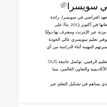
عهد افتراضي في سويسرا، رائدة
في مجال التعليم العالي الرقمي، حيث انطلقت أولى دفعاتها في أكتوبر 2013. بناءً على
ار الأكاديمي السويسري، تقدم OUS برامج مرنة عبر الإنترنت ومعترف بها دوليًا
 توفير تعليم سويسري عالي الجودة
يرتهم المهنية أثناء الدراسة من أي
بفضل خبرتها التي تزيد عن عقد من الزمان في مجال التعليم الرقمي، تواصل جامعة OUS
أكاديمية والتعاون العالمي، مما
تعليم الافتراضي السويسري منذ عام 2013، والذي يساهم في تشكيل التعلم عبر