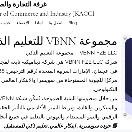
غرفة التجارة والصن
r of Commerce and Industry JKACCI
Blog
اتصل بنا
لماذا
الإعضاء
خدمات
مجموعة VBNN للتعليم الذكي
VBNN FZE LLC – مجموعة التعليم الذكي
شركة VBNN FZE LLC هي شركة ديناميكية 
مركزًا للجودة المستوحاة من سويسرا والابتكار العالمي 
التكنولوجي.
والمبتكرين والقادة، وتربط التميز الأكاديمي بالتأثير الح
الرقمي والنمو المستدام والنهوض بالتعليم في جميع أنحاء 
📘 جودة سويسرية. ابتكار عالمي. تعليم ذكي للمستقبل.