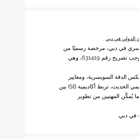
 الدولي في دبي
.
لي السويسري في دبي، مرخصة رسميًا من
قبل هيئة المعرفة والتنمية البشرية في دبي (KHDA) بموجب تصريح رقم 631419، وهي
يعكس الدقة السويسرية، ومعايير
الجودة العالمية، والتطبيق العملي. ومن خلال نهجها التعليمي الحديث، تربط أكاديمية ISB بين
ما يُمكّن المهنيين من تطوير
 في دبي.