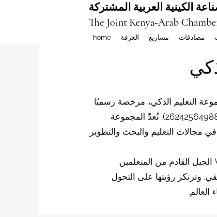
اعة الكينية العربية المشتركة
The Joint Kenya-Arab Chambe
مصادقات
مشاريع
الغرفة
home
تابعة لمجموعة التعليم الذكي، مرخصة رسميًا
في عجمان، الإمارات العربية المتحدة (رقم الترخيص: 262425649888). تُعدّ المجموعة
في مجالات التعليم والبحث والتطوير
من خلال منظومتها البيئية الطموحة، تُمكّن شبكة VBNN الجيل القادم من المتعلمين
قيقي. وترتكز رؤيتها على التحول
العالم.