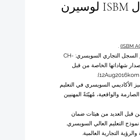
يرن
.
تعد مؤسسة ISBM سويسرا، المسجلة رسميًا تحت رقم السجل التجاري السويسري: CH-
عمل وإصدار شهاداتها الخاصة من قبل
د التميز الأكاديمي السويسري في التعليم
صارمة والواقعية، مُهيّئةً المهنيين
معتمدة من قبل العديد من هيئات ضمان
د نموذج التعليم العالي السويسري.
لرؤية التجارية العالمية.