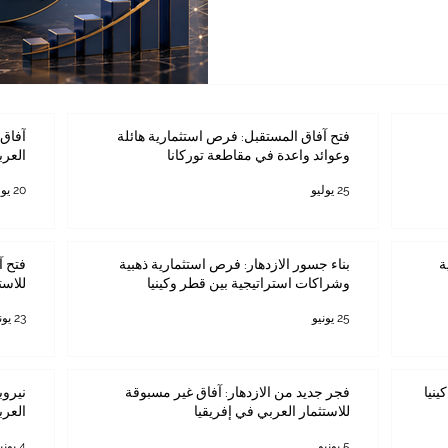
رز
يقيا كخيار تعليمي ومهني مهم،
الوظيفي، بل أيضاً لمن يسعى
ؤسسات ناجحة، وفتح جسور
 إن
فتح آفاق المستقبل: فرص استثمارية هائلة
آفاق 
وعوائد واعدة في مقاطعة توركانا
العرب
25 يوليو
20 يوليو
ة
بناء جسور الازدهار: فرص استثمارية ذهبية
فتح آ
وشراكات استراتيجية بين قطر وكينيا
للاست
25 يونيو
23 يونيو
ينيا
فجر جديد من الازدهار: آفاق غير مسبوقة
نيروب
للاستثمار العربي في إفريقيا
العرب
5 يونيو
4 يونيو