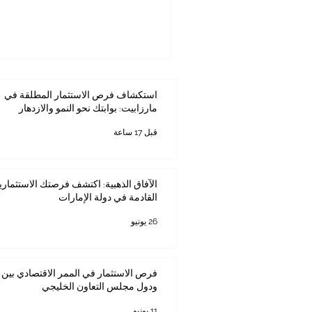
الرقمي. وفي قلب هذا التحول، يب
#ماجستير_إدارة_الأعمال_في_أفر
ليس فقط لمن يريد تطوير مساره 
إلى بناء شركات قوية، وقيادة م
جديدة بين أفريقيا والعالم العربي.
استكشاف فرص الاستثمار المطلقة في
مارزابيت: بوابتك نحو النمو والازدهار
قبل 17 ساعة
الآفاق الذهبية: اكتشف فرصتك الاستثماري
القادمة في دولة الإمارات
26 يونيو
فرص الاستثمار في الممر الاقتصادي بين ك
ودول مجلس التعاون الخليجي
11 يونيو