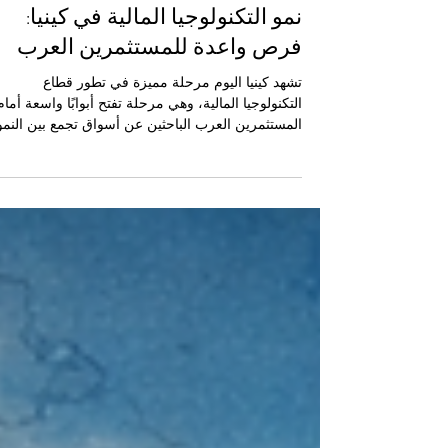
15 أبريل
3 دقيقة قراءة
نمو التكنولوجيا المالية في كينيا:
فرص واعدة للمستثمرين العرب
تشهد كينيا اليوم مرحلة مميزة في تطور قطاع
التكنولوجيا المالية، وهي مرحلة تفتح أبوابًا واسعة أمام
المستثمرين العرب الباحثين عن أسواق تجمع بين النمو
والابتكار والفرص العملية. ومن منظور الغرفة المشتر
الكينية العربية للتجارة والصناعة ، فإن هذا القطاع لا ي
مجرد اتجاه حديث في الأعمال، بل يعكس تحولًا اقتصادي
حقيقيًا يربط بين التمويل والتقنية والتجارة الإقليمية ف
صورة أكثر سرعة ومرونة وتأثيرًا. لقد أصبحت كينيا
واحدة من أبرز البيئات الرقمية في أفريقيا، ليس فقط
بسبب انتشار حلول