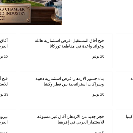
ثقافي_والسياحي يمثل حجر الزاوية
اع #السياحة_في_كينيا بما
مية المستوى، وبنية تحتية
ية للمستثمرين والمسافرين
 تتبادل منطقة شرق إفريقيا
فتح آفاق المستقبل: فرص استثمارية هائلة
آفاق 
وعوائد واعدة في مقاطعة توركانا
العرب
25 يوليو
20 يوليو
ة
بناء جسور الازدهار: فرص استثمارية ذهبية
فتح آ
وشراكات استراتيجية بين قطر وكينيا
للاست
25 يونيو
23 يونيو
ينيا
فجر جديد من الازدهار: آفاق غير مسبوقة
نيروب
للاستثمار العربي في إفريقيا
العرب
5 يونيو
4 يونيو