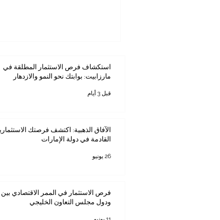
(JKACCI)، فإن #التبادل_ال
لمهمتنا الثنائية. واليوم، يظل قط
يمتلكه من إرث عريق، وضيافة عال
متطورة، أحد أكثر المجالات جاذب
العرب على حد سواء. تاريخياً، لم
وشبه الجزيرة العربية البضائ
استكشاف فرص الاستثمار المطلقة في
مارزابيت: بوابتك نحو النمو والازدهار
قبل 3 أيام
الآفاق الذهبية: اكتشف فرصتك الاستثماري
القادمة في دولة الإمارات
26 يونيو
فرص الاستثمار في الممر الاقتصادي بين ك
ودول مجلس التعاون الخليجي
11 يونيو