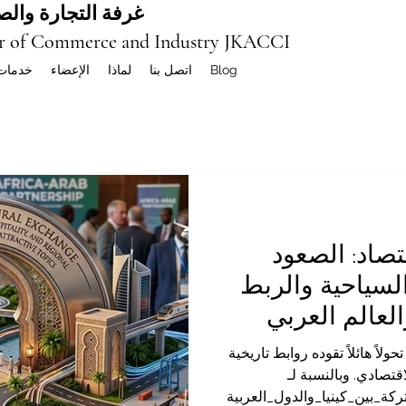
غرفة التجارة والصن
r of Commerce and Industry JKACCI
Blog
اتصل بنا
لماذا
الإعضاء
خدمات
تصاد: الصعود
لسياحية والربط
والعالم العربي
لاً هائلاً تقوده روابط تاريخية
قتصادي. وبالنسبة لـ
كة_بين_كينيا_والدول_العربية