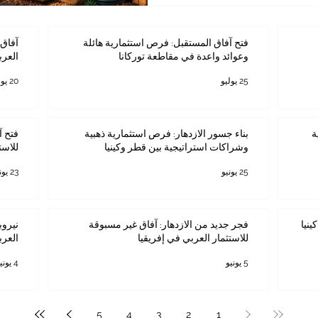
 هذا المنطلق، فإن استئناف
قتة، يمثل تطورًا مهمًا
فتح آفاق المستقبل: فرص استثمارية هائلة
آفاق 
وعوائد واعدة في مقاطعة توركانا
العرب
25 يوليو
20 يوليو
ة
بناء جسور الازدهار: فرص استثمارية ذهبية
فتح آ
وشراكات استراتيجية بين قطر وكينيا
للاست
25 يونيو
23 يونيو
ينيا
فجر جديد من الازدهار: آفاق غير مسبوقة
نيروب
للاستثمار العربي في إفريقيا
العرب
5 يونيو
4 يونيو
5
4
3
2
1