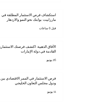
التوسع التجاري بين القارات. ومن
الحركة عبر المضيق، ولو بصورة مؤ
ومطمئنًا لدوائر الأعمال العربية و
استكشاف فرص الاستثمار المطلقة في
مارزابيت: بوابتك نحو النمو والازدهار
قبل 6 ساعات
الآفاق الذهبية: اكتشف فرصتك الاستثماري
القادمة في دولة الإمارات
26 يونيو
فرص الاستثمار في الممر الاقتصادي بين ك
ودول مجلس التعاون الخليجي
11 يونيو