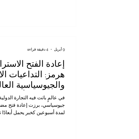
والخدمات اللوجستية، كما تتميز بط
وفي المقابل، تتمتع الأسواق العرب
عالية، وبنية تحتية متطورة في كثي
بالأمن الغذائي، والتوسع في الشرا
9 أبريل
4 دقيقة قراءة
إعادة الفتح الاستر
هرمز: التداعيات الا
والجيوسياسية العال
لأسبوعين وأثرها ع
في عالمٍ باتت فيه التجارة الدولي
العربية الإفريقية
جيوسياسي، برزت إعادة فتح مض
لمدة أسبوعين كخبر يحمل أبعادًا ت
فهذا الممر البحري ليس مجرد نقط
التجارية، بل هو شريان اقتصادي عا
وسلاسل الإمداد، وتكاليف النقل،