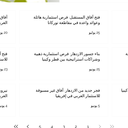
فتح آفاق المستقبل: فرص استثمارية هائلة
آفاق 
وعوائد واعدة في مقاطعة توركانا
العرب
25 يوليو
20 يوليو
ة
بناء جسور الازدهار: فرص استثمارية ذهبية
فتح آ
وشراكات استراتيجية بين قطر وكينيا
للاست
25 يونيو
23 يونيو
ينيا
فجر جديد من الازدهار: آفاق غير مسبوقة
نيروب
للاستثمار العربي في إفريقيا
العرب
5 يونيو
4 يونيو
5
4
3
2
1