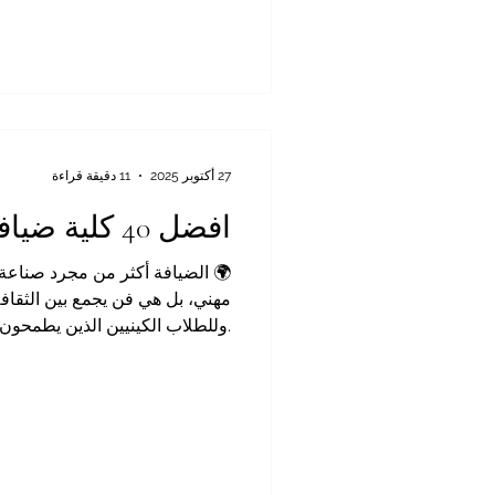
وفنون الطهي، وخدمات الأغذية 
الضيافة في كينيا خيارًا ذكيًا ومُله
مستقبل مهني قوي ومشرق. ومن من
المشتركة للتجارة والصناعة، فإن 
مجال وظيفي، بل يُع
27 أكتوبر 2025
11 دقيقة قراءة
افضل 40 كلية ضيافة وإدارة فنادق
🌍 الضيافة أكثر من مجرد صناعة
مهني، بل هي فن يجمع بين الثقاف
.وللطلاب الكينيين الذين يطمحون 
في إدارة الفنادق، وفنون الطهي، و
قائمتها الرسمية لأفضل كليات وم
— في كينيا وخارجها. تسلّ
التعليمية المعترف بها بفضل تميزها
وشراكاتها ال