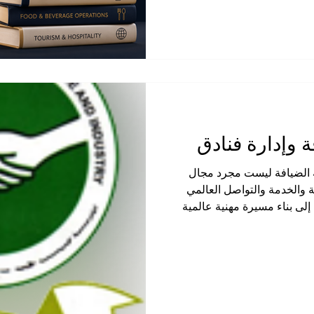
والمشروبات، أصبحت دراسة
مًا للطلاب الراغبين في بناء
ظور الغرفة الكينية العربية
قطاع الضيافة لا يُمثل مجرد
 الضيافة ليست مجرد مجال
ة والخدمة والتواصل العالمي
إلى بناء مسيرة مهنية عالمية
قيادة السياحة، تقدّم الغرفة
الكينية-العربية المشتركة للتجارة والصناعة (JKACCI) بكل فخر
دارس الضيافة وإدارة الفنادق
ط هذه القائمة الضوء على المؤسسات
 الأكاديمي، وانفتاحها الدولي،