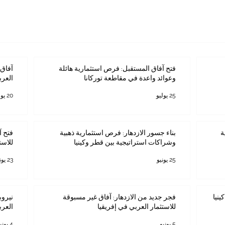
فتح آفاق المستقبل: فرص استثمارية هائلة
آفاق 
وعوائد واعدة في مقاطعة توركانا
العرب
25 يوليو
20 يوليو
ة
بناء جسور الازدهار: فرص استثمارية ذهبية
فتح آ
وشراكات استراتيجية بين قطر وكينيا
للاست
25 يونيو
23 يونيو
ينيا
فجر جديد من الازدهار: آفاق غير مسبوقة
نيروب
للاستثمار العربي في إفريقيا
العرب
5 يونيو
4 يونيو