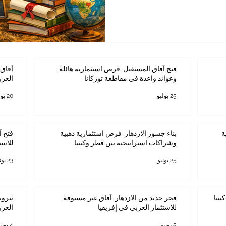
ق عمل سريع التغيّر. وتُظهر
 التي تشمل التعليم المدرسي،
، والبحث العلمي، والمؤسسات
ة وطنية واسعة التأثير، لا
فتح آفاق المستقبل: فرص استثمارية هائلة
آفاق 
وعوائد واعدة في مقاطعة توركانا
العرب
25 يوليو
20 يوليو
ة
بناء جسور الازدهار: فرص استثمارية ذهبية
فتح آ
وشراكات استراتيجية بين قطر وكينيا
للاست
25 يونيو
23 يونيو
ينيا
فجر جديد من الازدهار: آفاق غير مسبوقة
نيروب
للاستثمار العربي في إفريقيا
العرب
5 يونيو
4 يونيو