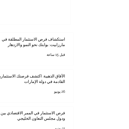
ورفع جاهزية الأجيال القادمة لسو
مسؤوليات وزارة التعليم الكينية،
والتعليم الخاص، والتعليم العالي
الجامعية، أن التعليم يُعامل كأولوي
كخدمة محدودة
استكشاف فرص الاستثمار المطلقة في
مارزابيت: بوابتك نحو النمو والازدهار
قبل 15 ساعة
الآفاق الذهبية: اكتشف فرصتك الاستثماري
القادمة في دولة الإمارات
26 يونيو
فرص الاستثمار في الممر الاقتصادي بين ك
ودول مجلس التعاون الخليجي
11 يونيو