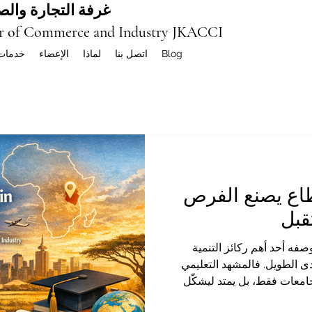
غرفة التجارة والصن
r of Commerce and Industry JKACCI
Blog
اتصل بنا
لماذا
الإعضاء
خدمات
قطاع يصنع الفرص
قبل
بوصفه أحد أهم ركائز التنمية
ى الطويل. فالمشهد التعليمي
امعات فقط، بل يمتد ليشكّل
لاجتماعي، وصناعة الكفاءات،