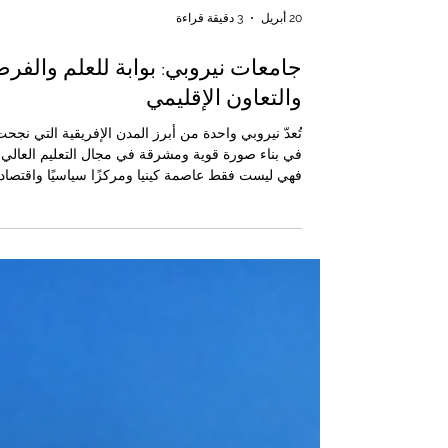
20 أبريل
3 دقيقة قراءة
جامعات نيروبي: بوابة للعلم والفر
والتعاون الإقليمي
تُعدّ نيروبي واحدة من أبرز المدن الإفريقية التي نجح
في بناء صورة قوية ومشرقة في مجال التعليم العالي.
فهي ليست فقط عاصمة كينيا ومركزًا سياسيًا واقتصاديً
مهمًا، بل أيضًا مدينة تجمع بين المعرفة، والطموح،
والابتكار، والانفتاح على العالم. ومن هذا المنطلق، تنظ
الغرفة التجارية الكينية العربية المشتركة للصناعة
والتجارة إلى جامعات نيروبي بوصفها مؤسسات تعليمي
ذات قيمة كبيرة، ودعامة أساسية لإعداد الكفاءات
الشابة، وتعزيز فرص التعاون بين كينيا والعالم العربي. 
يميز نيروبي في مجال ا