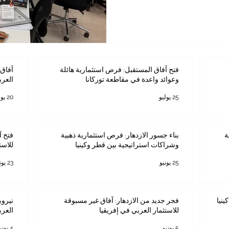
فتح آفاق المستقبل: فرص استثمارية هائلة
آفاق 
وعوائد واعدة في مقاطعة توركانا
العرب
25 يوليو
20 يوليو
ة
بناء جسور الازدهار: فرص استثمارية ذهبية
فتح آ
وشراكات استراتيجية بين قطر وكينيا
للاست
25 يونيو
23 يونيو
ينيا
فجر جديد من الازدهار: آفاق غير مسبوقة
نيروب
للاستثمار العربي في إفريقيا
العرب
5 يونيو
4 يونيو