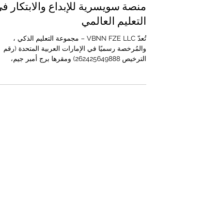
6 نوفمبر 2025
2 دقيقة قراءة
مجموعة التعليم الذكي VBNN:
منصة سويسرية للإبداع والابتكار ف
التعليم العالمي
تُعدّ VBNN FZE LLC – مجموعة التعليم الذكي ،
والمُرخصة رسميًا في الإمارات العربية المتحدة (رقم
الترخيص 262425649888) ومقرها برج أمبر جيم،
عجمان ، نموذجًا حديثًا يجمع بين التعليم، والبحث العلم
والتكنولوجيا في منصة واحدة تعمل على مستوى
العالم.وقد تأسست المجموعة على يد خبراء سويسريي
بهدف تعزيز جودة التعليم وتيسير الوصول إليه عالميًا ،
التأكيد على مبادئ الدقة والابتكار المستمدة من الثقافة
السويسرية.ومن المهم الإشارة إلى أن VBNN ليست
جهة مانحة للدرجات أو الدبلومات، بل هي من