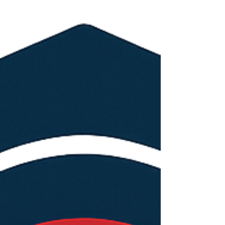
للجامعات العابرة للحدود 2027 ، وهو تصنيف دولي
متخصص يسلّط الضوء على فئة متنامية ومهمة في
التعليم العالي العالمي، وهي الجامعات التي تعمل عبر
أكثر من دولة من خلال نماذج أكاديمية متكاملة وعابرة
للحدود. ويأتي هذا التصنيف ليعكس التحولات الكبرى ال
يشهدها قطاع التعليم العالي في العالم. فاليوم، لم تعد
الجامعة الناجحة تُقاس فقط بما تقدمه داخل حدود دول
واحدة، بل أصبح حضورها الدولي، وقدرتها على الوصو
إلى الطلبة في أكثر من بلد، وتقديم