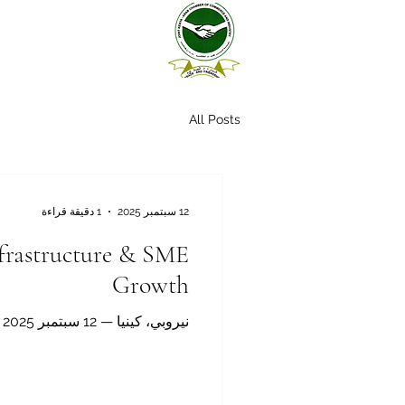
All Posts
12 سبتمبر 2025
1 دقيقة قراءة
nfrastructure & SME
Growth
نيروبي، كينيا — 12 سبتمبر 2025 — جدّد بنك “يونايتد بنك فور أفريقيا” (UBA) التزامه القوي بدعم التنمية البنيوية في كينيا والتحول...