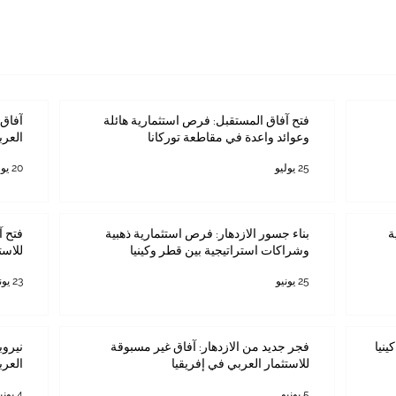
فتح آفاق المستقبل: فرص استثمارية هائلة
آفاق 
وعوائد واعدة في مقاطعة توركانا
العرب
25 يوليو
20 يوليو
ة
بناء جسور الازدهار: فرص استثمارية ذهبية
فتح آ
وشراكات استراتيجية بين قطر وكينيا
للاست
25 يونيو
23 يونيو
ينيا
فجر جديد من الازدهار: آفاق غير مسبوقة
نيروب
للاستثمار العربي في إفريقيا
العرب
5 يونيو
4 يونيو