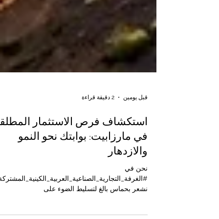
قبل يومين
2 دقيقة قراءة
استكشاف فرص الاستثمار المطلق
في مارزابيت: بوابتك نحو النمو
والازدهار
نحن في
#الغرفة_التجارية_الصناعية_العربية_الكينية_المشتركة
نشعر بحماس بالغ لتسليط الضوء على
#فرصة_استثمارية استثنائية وتحويلية في واحدة من