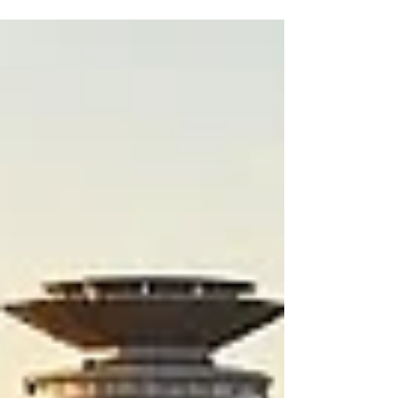
أكثر المناطق الواعدة في شرق إفريقيا. تقع مقاطعة
#مارزابيت في قلب المنطقة الشمالية لكينيا، وتبرز
بسرعة كمركز حيوي للمستثمرين أصحاب الرؤى
المستقبلية من العالم العربي وخارجه. بفضل مواردها
الطبيعية الهائلة وموقعها الاستراتيجي الفريد، تقدم هذه
المنطقة آفاقاً لا مثيل لها لتحقيق
#النمو_الاقتصادي_المستدام وعوائد استثمارية مجزية.
من أكثر القطاعات إث