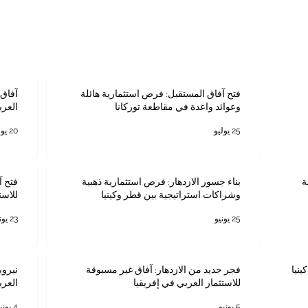
فتح آفاق المستقبل: فرص استثمارية هائلة
آفاق 
وعوائد واعدة في مقاطعة توركانا
العرب
25 يوليو
20 يوليو
ة
بناء جسور الازدهار: فرص استثمارية ذهبية
فتح آ
وشراكات استراتيجية بين قطر وكينيا
للاست
25 يونيو
23 يونيو
ينيا
فجر جديد من الازدهار: آفاق غير مسبوقة
نيروب
للاستثمار العربي في إفريقيا
العرب
5 يونيو
4 يونيو