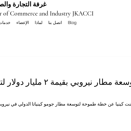
غرفة التجارة والصن
r of Commerce and Industry JKACCI
Blog
اتصل بنا
لماذا
الإعضاء
خدمات
كينيا تبدأ مشروع توسعة مطار نيروبي ب
، ١٢ أغسطس ٢٠٢٥ – أعلنت كينيا عن خطة طموحة لتوسعة مطار جومو كينياتا الدولي في 