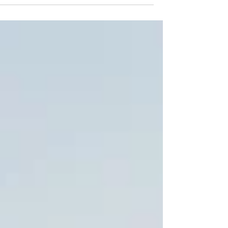
المشتركة أن تسلط الضوء على #الفرص_الاستثمارية
الواسعة والمربحة التي تنتظركم في كينيا. بصفتها
#المركز_الاقتصادي_لشرق_إفريقيا بلا منازع، تقدم كيني
بيئة ديناميكية للغاية ومصممة خصيصاً لتلبية طموحات
#المستثمرين_العرب الباحثين عن عوائد عالية وشراك
مستدامة وطويلة الأجل، امتداداً للعلاقات التجارية
التاريخية العميقة التي طالما ربطت العالم العربي بش
القارة السمراء. بوابة استرا