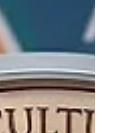
أساسي لنجاحكم التجاري المتميز: #شهادة_التصديق.
بالنسبة لأي مؤسسة طموحة تتطلع إلى توسيع آفاقها،
فإن إتقان عملية استخراج #شهادة_التصديق_في_كينيا
يمثل خطوة استراتيجية وذكية تفتح الأبواب أمام
#فرص_استثمارية لا حصر لها في قلب القارة الأفريقية
تعتبر #شهادة_التصديق بمثابة ختم عالمي يعكس