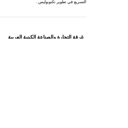
تُحقق كينيا تقدمًا كبيرًا في مسيرتها نحو التحول إلى قو
إقليمية في مجالات التكنولوجيا والتعليم، وذلك من خلا
التسريع في تطوير تكنوبوليس...
غرفة التجارة والصناعة الكينية العربية
المشتركة
The Joint Kenya-Arab Chamber of
Commerce and Industry JKACCI
استكشاف فرص الاستثمار المطلقة في مارزابيت:
بوابتك نحو النمو والازدهار
قبل 5 أيام
فتح آفاق المستقبل: فرص استثمارية هائلة وعوائد
واعدة في مقاطعة توركانا