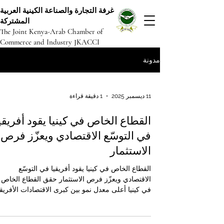
غرفة التجارة والصناعة الكينية العربية
المشتركة
The Joint Kenya-Arab Chamber of
Commerce and Industry JKACCI
مدونة
11 ديسمبر 2025
1 دقيقة قراءة
القطاع الخاص في كينيا يقود أفريقي
في التوسّع الاقتصادي ويعزّز فرص
الاستثمار
القطاع الخاص في كينيا يقود أفريقيا في التوسّع
الاقتصادي ويعزّز فرص الاستثمار حقق القطاع الخاص
في كينيا أعلى معدل نمو بين كبرى الاقتصادات الأفريق
خلال شهر نوفمبر 2025، في مؤشر واضح على الحيو
التي يتمتع بها مناخ الأعمال في البلاد. فقد سجّل مؤشر
مديري المشتريات (PMI)، وهو أحد أهم المؤشرات