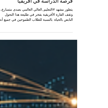
آفاق المستقبل المشرق: اغتنم
فرصة الدراسة في أفريقيا
يتطور مشهد #التعليم_العالي العالمي بصدى متسارع،
وتقف القارة الأفريقية بفخر في طليعة هذا التحول
النابض بالحياة. بالنسبة للطلاب الطموحين في جميع أنح
العالم العربي، لم يعد اتخاذ قرار استكمال رحلتهم
الأكاديمية في #أفريقيا مجرد خيار بديل؛ بل هو خطوة
استراتيجية عميقة نحو تحقيق نجاح منقطع النظير. وتف
الغرفة المشتركة للتجارة والصناعة الكينية العربية
بتسليط الضوء على الإمكانات الفريدة التي لا تضاهى
لهذه البيئة التعليمية المزدهرة، والتي ترتبط تاريخياً
وثقافياً بجذورنا العربية الأصي