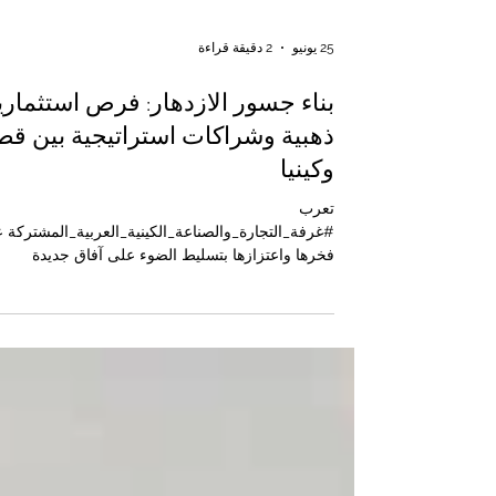
25 يونيو
2 دقيقة قراءة
بناء جسور الازدهار: فرص استثماري
ذهبية وشراكات استراتيجية بين قط
وكينيا
تعرب
#غرفة_التجارة_والصناعة_الكينية_العربية_المشتركة 
فخرها واعتزازها بتسليط الضوء على آفاق جديدة
واستثنائية لرواد #الأعمال_الأفارقة و
#المستثمرين_العرب المستعدين لتوسيع بصمتهم
العالمية. مع استمرار ازدهار العلاقات الثنائية والأخوية 
#نيروبي و #الدوحة ، تبرز #دولة_قطر كوجهة رائدة
ومثالية للباحثين عن #استثمارات_مربحة وبيئة أعمال
متطورة وآمنة. بفضل الرؤية الطموحة والثاقبة المتمثل
في #رؤية_قطر_الوطنية_2030 ، تتجه الدولة بخطى
ثابتة وسريعة نحو تنويع #الاقتصاد بعيداً عن الاعتم