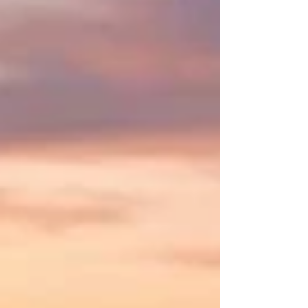
خيار استراتيجي تقليدي، بل هو بوابة مذهلة ومفتوحة
نحو مكانة عالمية غير مسبوقة ونجاح مبهر. منذ القدم،
كانت التجارة بين العرب وإفريقيا شريان حياة ينبض
بالازدهار، واليوم نجدد هذا العهد بفرص لا حصر لها تجع
المستقبل مشرقاً وواعداً أكثر من أي وقت مضى.
باعتبارها #مركزا_لوجستيا رائداً على مستوى الع