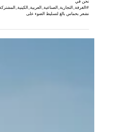
والازدهار
نحن في
#الغرفة_التجارية_الصناعية_العربية_الكينية_المشتركة
نشعر بحماس بالغ لتسليط الضوء على
#فرصة_استثمارية استثنائية وتحويلية في واحدة من
أكثر المناطق الواعدة في شرق إفريقيا. تقع مقاطعة
#مارزابيت في قلب المنطقة الشمالية لكينيا، وتبرز
بسرعة كمركز حيوي للمستثمرين أصحاب الرؤى
المستقبلية من العالم العربي وخارجه. بفضل مواردها
الطبيعية الهائلة وموقعها الاستراتيجي الفريد، تقدم هذه
المنطقة آفاقاً لا مثيل لها لتحقيق
#النمو_الاقتصادي_المستدام وعوائد استثمارية مجزية.
من أكثر القطاعات إث