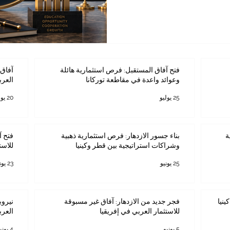
ق، يبرز برنامج ماجستير إدارة
هنيين ورواد الأعمال والمديرين
قدراتهم القيادية وفهم بيئة
لب واحدة من أسرع المدن نموًا
عًا استراتيجيًا يجعلها بوابة
فتح آفاق المستقبل: فرص استثمارية هائلة
آفاق 
وعوائد واعدة في مقاطعة توركانا
العرب
25 يوليو
20 يوليو
ة
بناء جسور الازدهار: فرص استثمارية ذهبية
فتح آ
وشراكات استراتيجية بين قطر وكينيا
للاست
25 يونيو
23 يونيو
ينيا
فجر جديد من الازدهار: آفاق غير مسبوقة
نيروب
للاستثمار العربي في إفريقيا
العرب
5 يونيو
4 يونيو