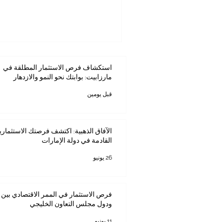
والتعليم التنفيذي. وفي هذا السيا
الأعمال في نيروبي كخيار مهم للم
الطموحين الذين يرغبون في تطوير 
الأعمال الأفريقية والدولية من ق
وتأثيرًا في المنطقة. تمتلك كينيا موق
رئيس
استكشاف فرص الاستثمار المطلقة في
مارزابيت: بوابتك نحو النمو والازدهار
قبل يومين
الآفاق الذهبية: اكتشف فرصتك الاستثماري
القادمة في دولة الإمارات
26 يونيو
فرص الاستثمار في الممر الاقتصادي بين ك
ودول مجلس التعاون الخليجي
11 يونيو