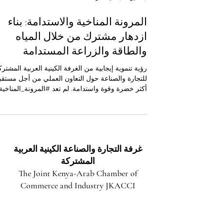
27 مايو
4 دقيقة قراءة
المرونة المناخية والاستدامة: بناء
ازدهار مشترك من خلال المياه
والطاقة والزراعة المستدامة
رؤية تنموية إيجابية من الغرفة الكينية العربية المشترك
للتجارة والصناعة حول التعاون العملي من أجل مستقب
أكثر خضرة وقوة واستدامة. لم تعد #المرونة_المناخية
#الاستدامة مجرد أفكار بيئية عامة، بل أصبحتا من أهم
ركائز التنمية الوطنية، والتخطيط الاقتصادي، والأمن
الغذائي، واستقرار المجتمعات. وفي كينيا والعديد من
الدول العربية، ترتبط قضايا #أمن_المياه، والاستجابة
للجفاف، و #الطاقة_الخضراء، و #الزراعة_المستدامة
غرفة التجارة والصناعة الكينية العربية
ارتباطًا مباشرًا بمستقبل الإنسان، ونمو الأعمال، وقدرة
المشتركة
الدول على مواجهة ال
The Joint Kenya-Arab Chamber of
Commerce and Industry JKACCI