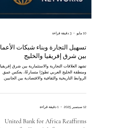
10 مايو
3 دقيقة قراءة
تسهيل التجارة وبناء شبكات الأعما
بين شرق إفريقيا والخليج
تشهد العلاقات التجارية والاستثمارية بين شرق إفريقيا
ومنطقة الخليج العربي تطورًا متسارعًا، يعكس عمق
الروابط التاريخية والثقافية والاقتصادية بين الجانبين.
واليوم، لم تعد هذه العلاقة قائمة فقط على التبادل
التجاري التقليدي، بل أصبحت شراكة واسعة تشمل
الاستثمار، والخدمات اللوجستية، والأمن الغذائي، والبن
التحتية، والتقنية، والسياحة، والتعليم، وريادة الأعمال.
12 سبتمبر 2025
1 دقيقة قراءة
ومن هذا المنطلق، تؤمن غرفة التجارة والصناعة الكيني
العربية المشتركة بأن تسهيل التجارة وبناء شبكات