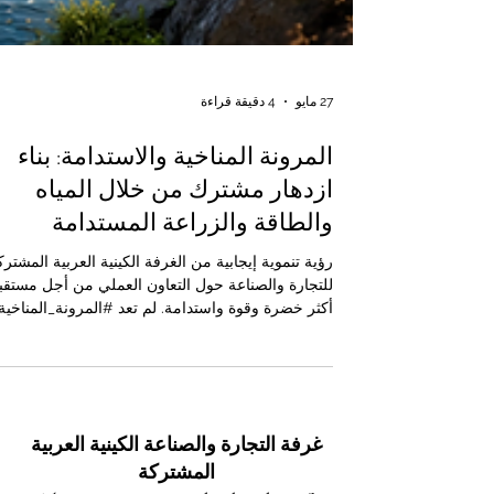
27 مايو
4 دقيقة قراءة
المرونة المناخية والاستدامة: بناء
ازدهار مشترك من خلال المياه
والطاقة والزراعة المستدامة
رؤية تنموية إيجابية من الغرفة الكينية العربية المشترك
للتجارة والصناعة حول التعاون العملي من أجل مستقب
أكثر خضرة وقوة واستدامة. لم تعد #المرونة_المناخية
#الاستدامة مجرد أفكار بيئية عامة، بل أصبحتا من أهم
ركائز التنمية الوطنية، والتخطيط الاقتصادي، والأمن
الغذائي، واستقرار المجتمعات. وفي كينيا والعديد من
الدول العربية، ترتبط قضايا #أمن_المياه، والاستجابة