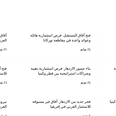
فتح آفاق المستقبل: فرص استثمارية هائلة
آفاق 
وعوائد واعدة في مقاطعة توركانا
العرب
25 يوليو
20 يوليو
ة
بناء جسور الازدهار: فرص استثمارية ذهبية
فتح آ
وشراكات استراتيجية بين قطر وكينيا
للاست
25 يونيو
23 يونيو
ينيا
فجر جديد من الازدهار: آفاق غير مسبوقة
نيروب
للاستثمار العربي في إفريقيا
العرب
5 يونيو
4 يونيو