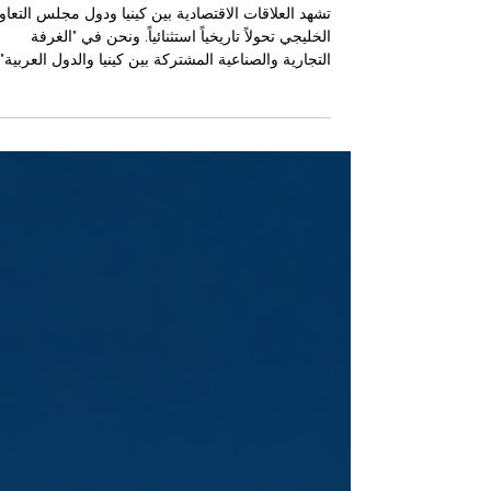
التعاون الخليجي
تشهد العلاقات الاقتصادية بين كينيا ودول مجلس التعاو
الخليجي تحولاً تاريخياً استثنائياً. ونحن في "الغرفة
التجارية والصناعية المشتركة بين كينيا والدول العربية" 
#JKACCI )، نشعر بفخر كبير ونحن نرى هذا التقارب
المتنامي يفتح آفاقاً رحبة لـ #التعاون_الاقتصادي بين أمت
النابضة بالحياة وأسواق الخليج العربي التي تمثل نموذجا
عالمياً لـ #الازدهار. إن هذه #الفرص_الاستثمارية لا تم
مجرد أرقام، بل هي جسر ذهبي يربط بين إمكانيات
شرق أفريقيا وعراقة وحداثة العالم العربي. يوفر إقليم
دول مج