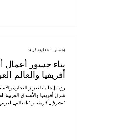
للقادة وأصحاب الرؤى الاستثمارية
#فرص_الاستثمار " التي تتكشف حا
تعتبر استثنائية بكل المقاييس، وتمثل
التجاري العريق الذي طالما ربط ب
بتركيبة سكا
14 مايو
4 دقيقة قراءة
بناء جسور أعمال 
أفريقيا والعالم الع
رؤية إيجابية لتعزيز التجارة والاس
شرق أفريقيا والأسواق العربية. ل
#شرق_أفريقيا و #العالم_العربي
التاريخ، والتجارة، والثقافة، وحرك
والموانئ والأسواق. فالسواحل الكي
العربية، والفرص الأفريقية الصاع
واسعة لبناء تعاون اقتصادي أكثر ق