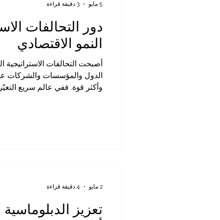
5 مايو
3 دقيقة قراءة
دور التحالفات الاس
النمو الاقتصادي
أصبحت التحالفات الاستراتيجية ال
الدول والمؤسسات والشركات على
وأكثر قوة. ففي عالم سريع التغيّر
والاستثمار، لم تعد الشراكات الا
أصبحت طريقًا ذكيًا لبناء فرص جد
الاستثمارات، وتعزيز القدرة التنا
التعاون بين كينيا والعالم العرب
إمكانات كبيرة للطرفين. فكِينيا 
شرق إفر
2 مايو
4 دقيقة قراءة
تعزيز الدبلوماسية ا