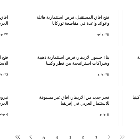
فتح آفاق المستقبل: فرص استثمارية هائلة
آفاق 
وعوائد واعدة في مقاطعة توركانا
العرب
25 يوليو
20 يوليو
ة
بناء جسور الازدهار: فرص استثمارية ذهبية
فتح آ
وشراكات استراتيجية بين قطر وكينيا
للاست
25 يونيو
23 يونيو
ينيا
فجر جديد من الازدهار: آفاق غير مسبوقة
نيروب
للاستثمار العربي في إفريقيا
العرب
5 يونيو
4 يونيو
5
4
3
2
1