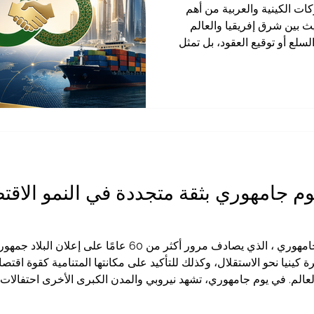
كات الكينية والعربية من أهم
ث بين شرق إفريقيا والعالم
لسلع أو توقيع العقود، بل تمثل
دل الخبرات، وفتح أسواق جديدة،
اكات طويلة الأمد تحقق منفعة
موقع استراتيجي مهم في شرق
ارية متنامية، وفرص واسعة في
للوجستية، والعقارات،
فل بيوم جامهوري بثقة متجددة في النمو ال
تحتفل كينيا اليوم بكل فخر بيوم جامهوري ، الذي يصادف مرور أكثر من 
كينيا نحو الاستقلال، وكذلك للتأكيد على مكانتها المتنامية كقوة اقت
عالم. في يوم جامهوري، تشهد نيروبي والمدن الكبرى الأخرى احتفالات وطن
. ويشارك في هذه المناسبة قادة الحكومة، ورجال الأعمال، والدبلوماس