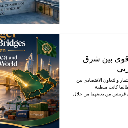
 في منطقتنا العربية، فإن "
لياً في جميع أنحاء المنطقة
 امتداداً طبيعياً للتاريخ
ين العرب وإفريقيا. مدفوعة
أقوى بين شرق
ربي
تثمار والتعاون الاقتصادي بين
طالما كانت منطقة
 قريبتين من بعضهما من خلال
ة الناس والبضائع عبر البحار
نية، وموانئ الخليج، والأسواق
دة، جميعها تشكّل اليوم مساحة
وة وعمقاً. إن