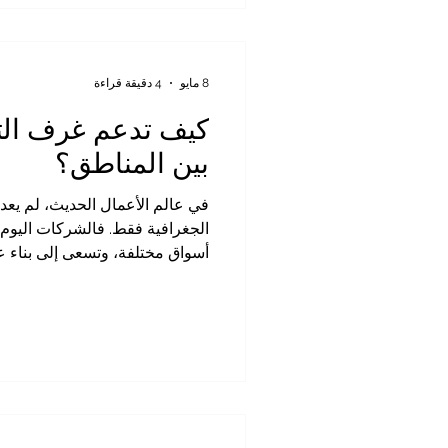
#الغرفة_الكينية_العربية_المشتر
المرحلة القادمة تحتاج إلى ج
8 مايو
4 دقيقة قراءة
كيف تدعم غرف التج
بين المناطق؟
في عالم الأعمال الحديث، لم يعد ا
الجغرافية فقط. فالشركات اليو
أسواق مختلفة، وتسعى إلى بناء 
ومستثمرين وموزعين وعملاء في 
أهمية غرف التجارة كجسور حقيقي
تساعد الشركات على الانتقال من
الإقليمي والدولي. تمثل غرفة التجا
المشتركة نموذجًا مهمًا لهذا الدو
التجاري بين كينيا والعالم