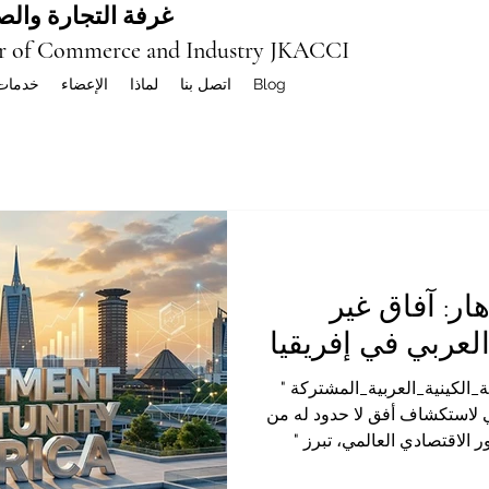
غرفة التجارة والصن
r of Commerce and Industry JKACCI
Blog
اتصل بنا
لماذا
الإعضاء
خدمات
ار: آفاق غير
لعربي في إفريقيا
الكينية_العربية_المشتركة "
بي لاستكشاف أفق لا حدود له من
ر الاقتصادي العالمي، تبرز "
ع للنمو المستقبلي. بالنسبة