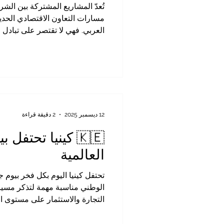
تُعدّ المشاريع المشتركة بين الشر
مسارات التعاون الاقتصادي الحدي
العربي. فهي لا تقتصر على تبادل ا
نموذجًا متطورًا لبناء الثقة، وتبا
وتحويل العلاقات التجارية إلى شر
متبادلة للطرفين. تتمتع كينيا ب
إفريقيا، وباقتصاد نشط، وبنية تج
قطاعات مثل الزراعة، والخدمات ا
والطاقة، والسي
12 ديسمبر 2025
2 دقيقة قراءة
🇰🇪 كينيا تحت
العالمية
الوطني مناسبة مهمة لتذكر مسيرة 
التجارة والاستثمار على مستوى ال
شعبها، ورؤيتها الواضحة للمستقبل