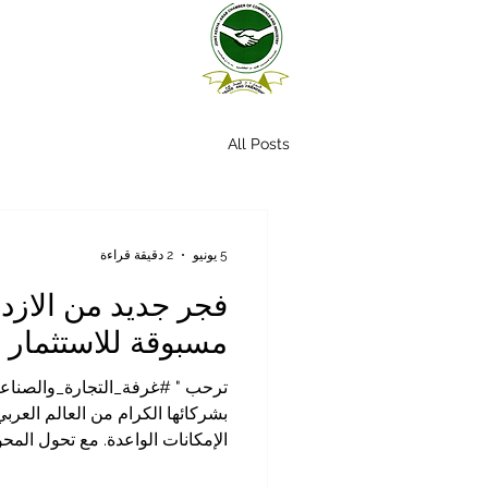
All Posts
5 يونيو
2 دقيقة قراءة
فجر جديد من الازده
مسبوقة للاستثمار ا
ترحب " #غرفة_التجارة_والصناعة_
بشركائها الكرام من العالم العر
الإمكانات الواعدة. مع تحول المحو
#القارة_الإفريقية " كبطل لا مناز