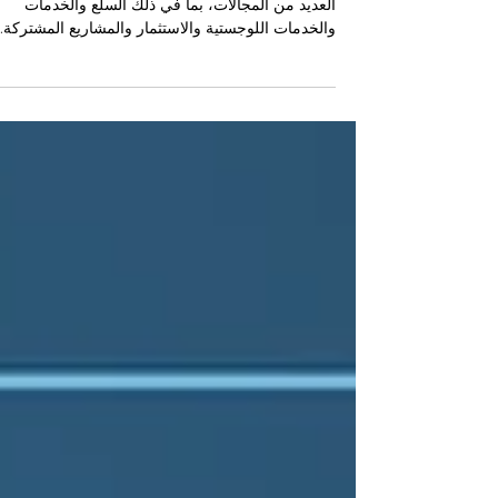
تشهد التجارة بين كينيا والدول العربية نموًا متزايدًا في
العديد من المجالات، بما في ذلك السلع والخدمات
والخدمات اللوجستية والاستثمار والمشاريع المشتركة.
وبصفتنا جهة تركز على التفتيش وتعمل عن قرب مع
الجهات التنظيمية وسلطات الجمارك وأصحاب المصلح
في القطاع الخاص، فإننا نتلقى بشكل متكرر أسئلة
عملية من المصدّرين والمستوردين والمستثمرين
ومقدمي الخدمات من الجانبين. فيما يلي أكثر عشرة
أسئلة شيوعًا تتعلق بالتجارة بين كينيا والدول العربية، 
إجابات واضحة ومختصرة. 1. ما هي السلع الرئيس