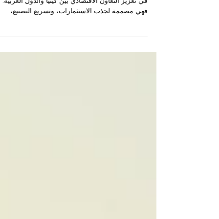
الذي يجب أن يعرفه المستثمرون
أصبحت المناطق الاقتصادية المشتركة عنصرًا أساسيًا
في تعزيز التعاون الاقتصادي بين كينيا والدول العربية.
فهي مصممة لجذب الاستثمارات، وتسريع التصنيع،
وتعميق الروابط التجارية من خلال أطر تنظيمية وضريب
خاصة تجمع بين الحكومات والمستثمرين والجهات
المشغلة. ومن منظور جهات التفتيش والامتثال، توفّر ه
المناطق فرصًا حقيقية، لكنها في الوقت نفسه تتطلب
فهمًا دقيقًا للحَوْكمة وإدارة المخاطر والالتزامات
التشغيلية على أرض الواقع. تستعرض هذه المقالة ما
يجب على المستثمرين معرفته قبل الدخول إلى